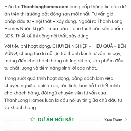
Hiện tại
Thanhlonghomes.com
cung cấp thông tin các dự
án trên thị trường bất động sản mới nhất. Tư vấn giải
pháp đầu tư – nội thất – xây dựng. Ngoài ra Thành Long
Homes Nhận kí gửi – mua bán – cho thuê các sản phẩm
BĐS. Thiết kế thi công nội thất, xây dựng.
Với tiêu chi hoạt động: CHUYÊN NGHIỆP – HIỆU QUẢ – BỀN
VỮNG, chúng tôi đã nỗ lực trở thành kênh tư vấn tin cậy,
mang đến cho khách hàng những dự án, sản phẩm đầu
tư chất lượng và tiềm năng sinh lời cao nhất.
Trong suốt quá trình hoạt động, bằng cách làm việc
chuyên nghiệp, chính xác, tận tình, luôn hỗ trợ hết mình
cho khách hàng, đội ngũ chuyên viên tư vấn của
ThanhLong Homes luôn là cầu nối uy tín giữa chủ đầu tư
và khách hàng.
DỰ ÁN NỔI BẬT
Xem Thêm