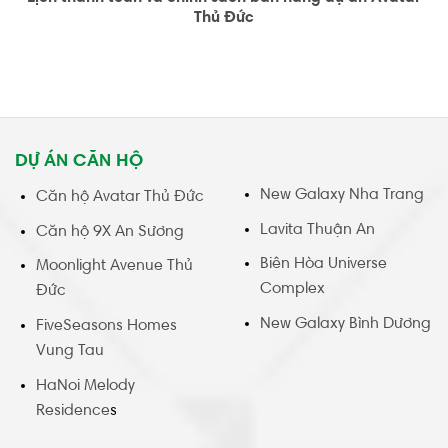
Thủ Đức
DỰ ÁN CĂN HỘ
New Galaxy Nha Trang
Căn hộ Avatar Thủ Đức
Lavita Thuận An
Căn hộ 9X An Sương
Biên Hòa Universe
Moonlight Avenue Thủ
Complex
Đức
New Galaxy Bình Dương
FiveSeasons Homes
Vung Tau
HaNoi Melody
Residence
s