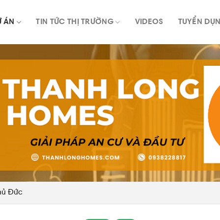
Ự ÁN
TIN TỨC THỊ TRƯỜNG
VIDEOS
TUYỂN DỤ
hủ Đức