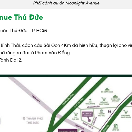
Phối cảnh dự án Moonlight Avenue
enue Thủ Đức
quận Thủ Đức, TP. HCM.
Bình Thái, cách cầu Sài Gòn 4Km đã hiện hữu, thuận lợi cho vi
mở rộng ra đại lộ Phạm Văn Đồng.
ành Đai 2.