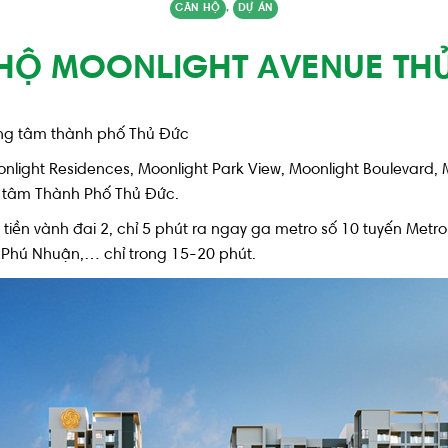
CĂN HỘ
,
DỰ ÁN
HỘ MOONLIGHT AVENUE TH
ng tâm thành phố Thủ Đức
light Residences, Moonlight Park View, Moonlight Boulevard, M
 tâm Thành Phố Thủ Đức.
iền vành đai 2, chỉ 5 phút ra ngay ga metro số 10 tuyến Metro 
 Phú Nhuận,… chỉ trong 15-20 phút.