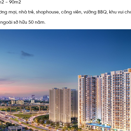
0m2 – 90m2
ơng mại, nhà trẻ, shophouse, công viên, vường BBQ, khu vui ch
c ngoài sở hữu 50 năm.