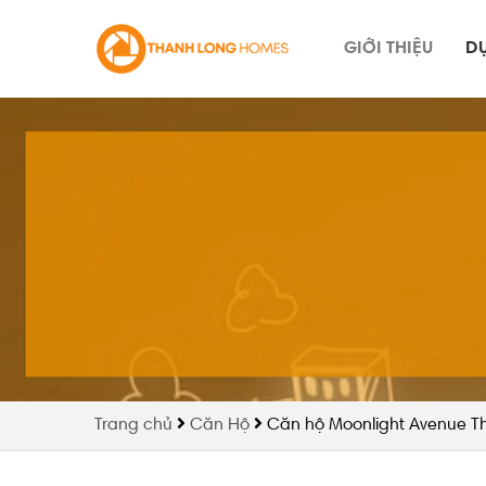
Skip
to
GIỚI THIỆU
D
content
Trang chủ
Căn Hộ
Căn hộ Moonlight Avenue T