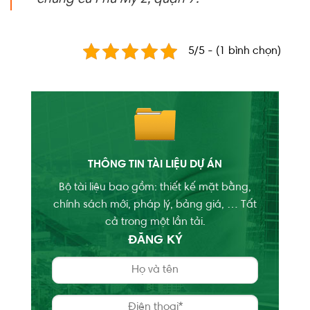
5/5 - (1 bình chọn)
THÔNG TIN TÀI LIỆU DỰ ÁN
Bộ tài liệu bao gồm: thiết kế mặt bằng,
chính sách mới, pháp lý, bảng giá, … Tất
cả trong một lần tải.
ĐĂNG KÝ