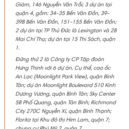
Giám, 146 Nguyễn Văn Trỗi; 3 dự án tại
quận 4, gồm: 34-35 Bến Vân Đồn, 39-
39B Bến Vân Đồn, 151-155 Bến Vân Đồn;
2 dự án tại TP Thủ Đức là Lexington và 28
Mai Chí Thọ; dự án tại 15 Thi Sách, quận
1.
Đứng thứ 2 là Công ty CP Tập đoàn
Hưng Thịnh với 6 dự án. Cụ thể, cao ốc
An Lạc (Moonlight Park View), quận Bình
Tân; dự án Moonlight Boulevard 510 Kinh
Dương Vương, quận Bình Tân; Sky Center
5B Phổ Quang, quận Tân Bình; Richmond
City 270C Nguyễn Xí, quận Bình Thạnh;
Florita tại Khu đô thị Him Lam, quận 7;
chung cư Phú Mỹ 2, quận 7.