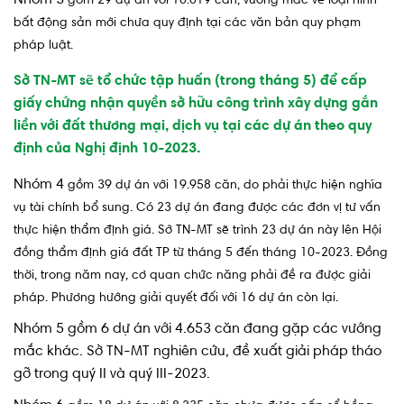
Nhóm 3
gồm 29 dự án với 10.019 căn, vướng mắc về loại hình
bất động sản mới chưa quy định tại các văn bản quy phạm
pháp luật.
Sở TN-MT sẽ tổ chức tập huấn (trong tháng 5) để cấp
giấy chứng nhận quyền sở hữu công trình xây dựng gắn
liền với đất thương mại, dịch vụ tại các dự án theo quy
định của Nghị định 10-2023.
Nhóm 4
gồm 39 dự án với 19.958 căn, do phải thực hiện nghĩa
vụ tài chính bổ sung. Có 23 dự án đang được các đơn vị tư vấn
thực hiện thẩm định giá. Sở TN-MT sẽ trình 23 dự án này lên Hội
đồng thẩm định giá đất TP từ tháng 5 đến tháng 10-2023. Đồng
thời, trong năm nay, cơ quan chức năng phải đề ra được giải
pháp. Phương hướng giải quyết đối với 16 dự án còn lại.
Nhóm 5 gồm 6 dự án với 4.653 căn đang gặp các vướng
mắc khác. Sở TN-MT nghiên cứu, đề xuất giải pháp tháo
gỡ trong quý II và quý III-2023.