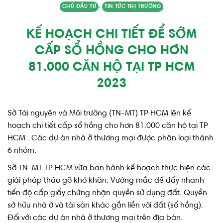
CHỦ ĐẦU TƯ
,
TIN TỨC THỊ TRƯỜNG
KẾ HOẠCH CHI TIẾT ĐỂ SỚM
CẤP SỔ HỒNG CHO HƠN
81.000 CĂN HỘ TẠI TP HCM
2023
Sở Tài nguyên và Môi trường (TN-MT) TP HCM lên kế
hoạch chi tiết cấp sổ hồng cho hơn 81.000 căn hộ tại TP
HCM . Các dự án nhà ở thương mại được phân loại thành
6 nhóm.
Sở TN-MT TP HCM vừa ban hành kế hoạch thực hiện các
giải pháp tháo gỡ khó khăn. Vướng mắc để đẩy nhanh
tiến độ cấp giấy chứng nhận quyền sử dụng đất. Quyền
sở hữu nhà ở và tài sản khác gắn liền với đất (sổ hồng).
Đối với các dự án nhà ở thương mại trên địa bàn.