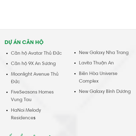
DỰ ÁN CĂN HỘ
New Galaxy Nha Trang
Căn hộ Avatar Thủ Đức
Lavita Thuận An
Căn hộ 9X An Sương
Biên Hòa Universe
Moonlight Avenue Thủ
Complex
Đức
New Galaxy Bình Dương
FiveSeasons Homes
Vung Tau
HaNoi Melody
Residence
s