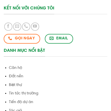
KẾT NỐI VỚI CHÚNG TÔI
GỌI NGAY
EMAIL
DANH MỤC NỔI BẬT
Căn hộ
Đất nền
Biệt thự
Tin tức thị trường
Tiến độ dự án
Tác giả