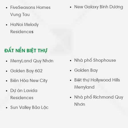
New Galaxy Bình Dương
FiveSeasons Homes
Vung Tau
HaNoi Melody
Residence
s
ĐẤT NỀN BIỆT THỰ
Nhà phố Shophouse
MerryLand Quy Nhơn
Golden Bay
Golden Bay 602
Biệt thự Hollywood Hills
Biên Hòa New City
Merryland
Dự án Lavida
Nhà phố Richmond Quy
Residences
Nhơn
Sun Valley Bảo Lộc