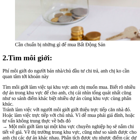
Cần chuẩn bị những gì để mua Bất Động Sản
2.Tìm môi giới:
Phí môi giới do người bán nhà/chủ đầu tư chi trả, anh chị ko cần
quan tâm tới khoản này
Tìm môi giới làm việc tại khu vực anh chị muốn mua. Biết rõ nhiều
dự án trong khu vực để cho anh, chị cái nhìn tổng quát nhất cũng
như so sánh điểm khác biệt nhiều dự án cùng khu vực cùng phân
khúc.
Tránh làm việc với người môi giới giới thiệu trực tiếp căn nhà đó.
Hoặc làm việc trực tiếp với chủ nhà. Vì dễ mua phải giá đỉnh, hoặc
tư vấn không trung thực về bđs đó
→ Một môi giới làm tại một khu vực chuyên nghiệp họ sẽ nắm chi
tiết về giá. Về thị trường trong khu vực, cũng như so sánh được cho
anh chị các dự án khác nhau. Phân tích được ưu nhược điểm các dự