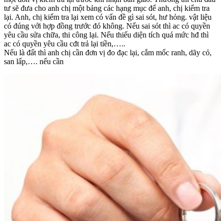
tư sẽ đưa cho anh chị một bảng các hạng mục để anh, chị kiểm tra
lại. Anh, chị kiểm tra lại xem có vấn đề gì sai sót, hư hỏng. vật liệu
có đúng với hợp đồng trước đó không. Nếu sai sót thì ac có quyền
yêu cầu sửa chữa, thi công lại. Nếu thiếu diện tích quá mức hđ thì
ac có quyền yêu cầu cđt trả lại tiền,…..
Nếu là đất thì anh chị cần đơn vị đo đạc lại, cắm mốc ranh, dãy cỏ,
san lấp,…. nếu cần