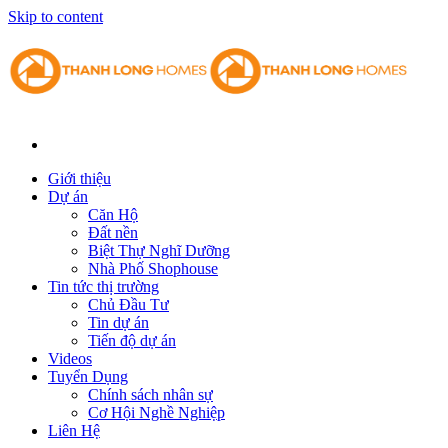
Skip to content
Giới thiệu
Dự án
Căn Hộ
Đất nền
Biệt Thự Nghĩ Dưỡng
Nhà Phố Shophouse
Tin tức thị trường
Chủ Đầu Tư
Tin dự án
Tiến độ dự án
Videos
Tuyển Dụng
Chính sách nhân sự
Cơ Hội Nghề Nghiệp
Liên Hệ