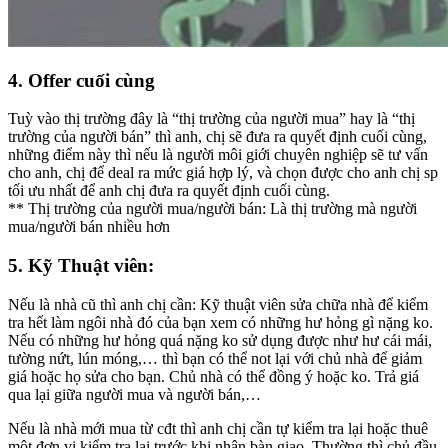
4. Offer cuối cùng
Tuỳ vào thị trường đây là “thị trường của người mua” hay là “thị
trường của người bán” thì anh, chị sẽ đưa ra quyết định cuối cùng,
những điểm này thì nếu là người môi giới chuyên nghiệp sẽ tư vấn
cho anh, chị để deal ra mức giá hợp lý, và chọn được cho anh chị sp
tối ưu nhất để anh chị đưa ra quyết định cuối cùng.
** Thị trường của người mua/người bán: Là thị trường mà người
mua/người bán nhiều hơn
5. Kỹ Thuật viên:
Nếu là nhà cũ thì anh chị cần: Kỹ thuật viên sửa chữa nhà để kiểm
tra hết làm ngôi nhà đó của bạn xem có những hư hỏng gì nặng ko.
Nếu có những hư hỏng quá nặng ko sử dụng được như hư cái mái,
tường nứt, lún móng,… thì bạn có thể not lại với chủ nhà để giảm
giá hoặc họ sửa cho bạn. Chủ nhà có thể đồng ý hoặc ko. Trả giá
qua lại giữa người mua và người bán,…
Nếu là nhà mới mua từ cđt thì anh chị cần tự kiểm tra lại hoặc thuê
một đơn vị kiểm tra lại trước khi nhận bàn giao. Thường thì chủ đầu