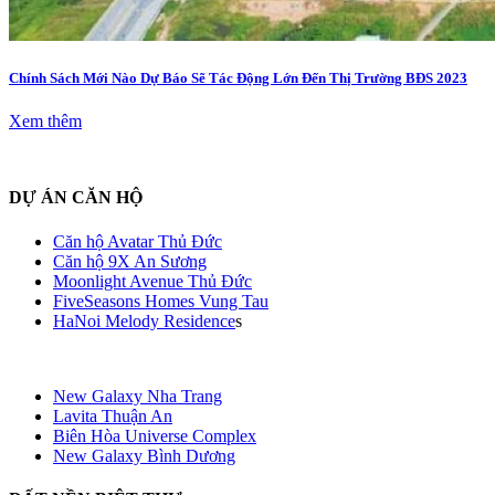
Chính Sách Mới Nào Dự Báo Sẽ Tác Động Lớn Đến Thị Trường BĐS 2023
Xem thêm
DỰ ÁN CĂN HỘ
Căn hộ Avatar Thủ Đức
Căn hộ 9X An Sương
Moonlight Avenue Thủ Đức
FiveSeasons Homes Vung Tau
HaNoi Melody Residence
s
New Galaxy Nha Trang
Lavita Thuận An
Biên Hòa Universe Complex
New Galaxy Bình Dương