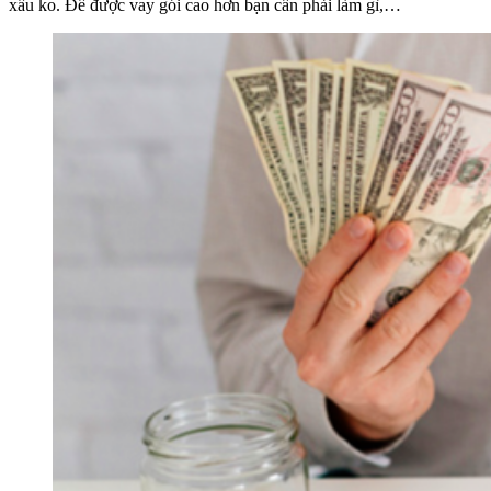
xấu ko. Để được vay gói cao hơn bạn cần phải làm gì,…