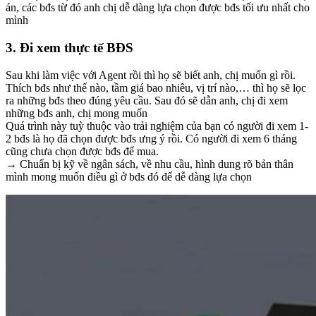
án, các bđs từ đó anh chị dễ dàng lựa chọn được bđs tối ưu nhất cho
mình
3. Đi xem thực tế BĐS
Sau khi làm việc với Agent rồi thì họ sẽ biết anh, chị muốn gì rồi.
Thích bđs như thế nào, tầm giá bao nhiêu, vị trí nào,… thì họ sẽ lọc
ra những bđs theo đúng yêu cầu. Sau đó sẽ dẫn anh, chị đi xem
những bđs anh, chị mong muốn
Quá trình này tuỳ thuộc vào trải nghiệm của bạn có người đi xem 1-
2 bđs là họ đã chọn được bđs ưng ý rồi. Có người đi xem 6 tháng
cũng chưa chọn được bđs để mua.
→ Chuẩn bị kỹ về ngân sách, về nhu cầu, hình dung rõ bản thân
mình mong muốn điều gì ở bđs đó để dễ dàng lựa chọn