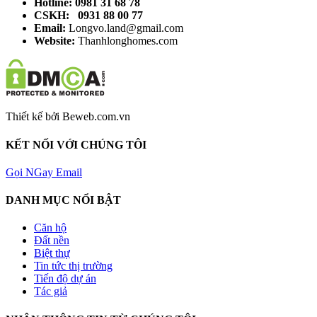
Hotline: 0981 31 68 78
CSKH: 0931 88 00 77
Email:
Longvo.land@gmail.com
Website:
Thanhlonghomes.com
Thiết kế bởi Beweb.com.vn
KẾT NỐI VỚI CHÚNG TÔI
Gọi NGay
Email
DANH MỤC NỔI BẬT
Căn hộ
Đất nền
Biệt thự
Tin tức thị trường
Tiến độ dự án
Tác giả