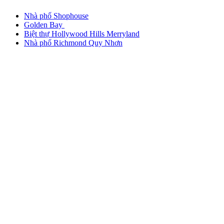
Nhà phố Shophouse
Golden Bay
Biệt thự Hollywood Hills Merryland
Nhà phố Richmond Quy Nhơn