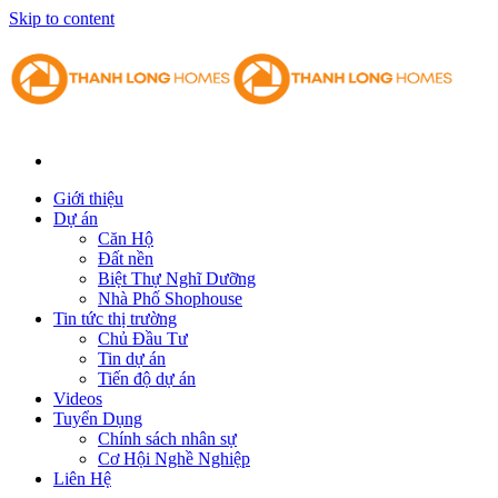
Skip to content
Giới thiệu
Dự án
Căn Hộ
Đất nền
Biệt Thự Nghĩ Dưỡng
Nhà Phố Shophouse
Tin tức thị trường
Chủ Đầu Tư
Tin dự án
Tiến độ dự án
Videos
Tuyển Dụng
Chính sách nhân sự
Cơ Hội Nghề Nghiệp
Liên Hệ