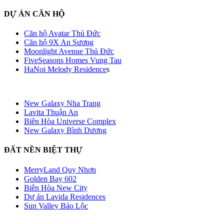
DỰ ÁN CĂN HỘ
Căn hộ Avatar Thủ Đức
Căn hộ 9X An Sương
Moonlight Avenue Thủ Đức
FiveSeasons Homes Vung Tau
HaNoi Melody Residence
s
New Galaxy Nha Trang
Lavita Thuận An
Biên Hòa Universe Complex
New Galaxy Bình Dương
ĐẤT NỀN BIỆT THỰ
MerryLand Quy Nhơn
Golden Bay 602
Biên Hòa New City
Dự án Lavida Residences
Sun Valley Bảo Lộc