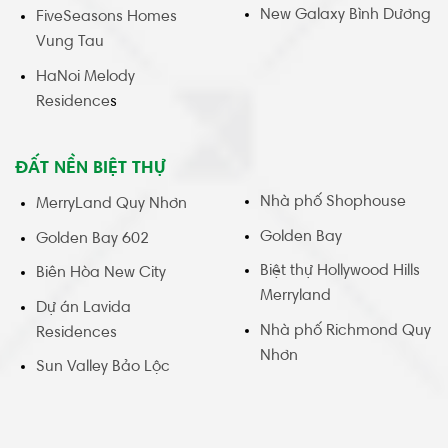
New Galaxy Bình Dương
FiveSeasons Homes
Vung Tau
HaNoi Melody
Residence
s
ĐẤT NỀN BIỆT THỰ
Nhà phố Shophouse
MerryLand Quy Nhơn
Golden Bay
Golden Bay 602
Biệt thự Hollywood Hills
Biên Hòa New City
Merryland
Dự án Lavida
Nhà phố Richmond Quy
Residences
Nhơn
Sun Valley Bảo Lộc