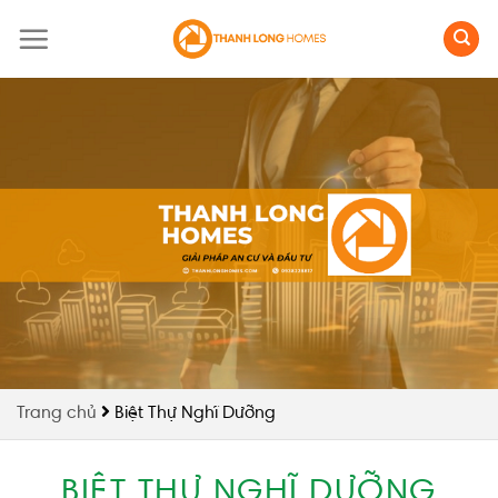
Skip
to
content
Trang chủ
Biệt Thự Nghĩ Dưỡng
BIỆT THỰ NGHĨ DƯỠNG