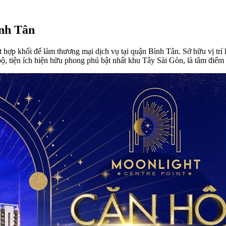
ình Tân
t hợp khối đế làm thương mại dịch vụ tại quận Bình Tân. Sở hữu vị 
, tiện ích hiện hữu phong phú bật nhất khu Tây Sài Gòn, là tâm điểm c