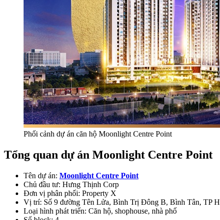
Phối cảnh dự án căn hộ Moonlight Centre Point
Tổng quan dự án Moonlight Centre Point
Tên dự án:
Moonlight Centre Point
Chủ đầu tư: Hưng Thịnh Corp
Đơn vị phân phối: Property X
Vị trí: Số 9 đường Tên Lửa, Bình Trị Đông B, Bình Tân, TP
Loại hình phát triển: Căn hộ, shophouse, nhà phố
Số block: 4