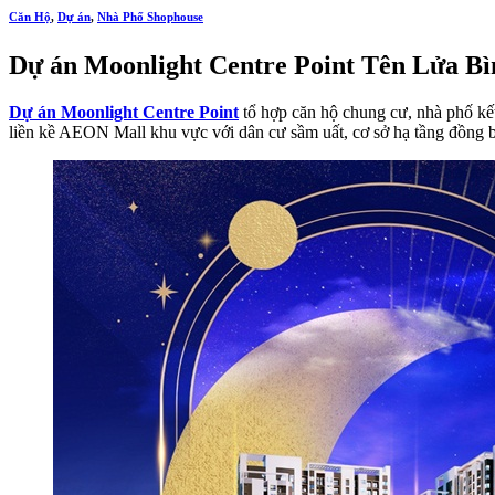
Căn Hộ
,
Dự án
,
Nhà Phố Shophouse
Dự án Moonlight Centre Point Tên Lửa B
Dự án Moonlight Centre Point
tổ hợp căn hộ chung cư, nhà phố kế
liền kề AEON Mall khu vực với dân cư sầm uất, cơ sở hạ tầng đồng bộ