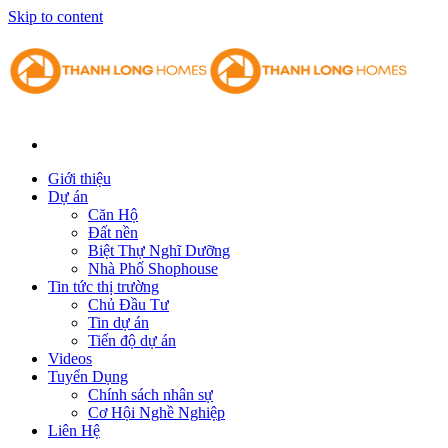
Skip to content
Giới thiệu
Dự án
Căn Hộ
Đất nền
Biệt Thự Nghĩ Dưỡng
Nhà Phố Shophouse
Tin tức thị trường
Chủ Đầu Tư
Tin dự án
Tiến độ dự án
Videos
Tuyển Dụng
Chính sách nhân sự
Cơ Hội Nghề Nghiệp
Liên Hệ