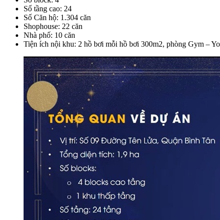
Số tầng cao: 24
Số Căn hộ: 1.304 căn
Shophouse: 22 căn
Nhà phố: 10 căn
Tiện ích nội khu: 2 hồ bơi mỗi hồ bơi 300m2, phòng Gym – Yo