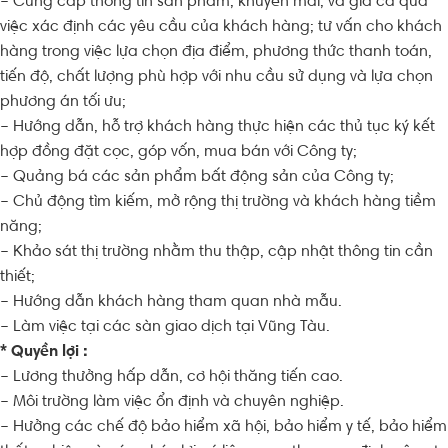
– Cung cấp thông tin sản phẩm, khuyến mãi, và giá cả qua
việc xác định các yêu cầu của khách hàng; tư vấn cho khách
hàng trong việc lựa chọn địa điểm, phương thức thanh toán,
tiến độ, chất lượng phù hợp với nhu cầu sử dụng và lựa chọn
phương án tối ưu;
– Hướng dẫn, hỗ trợ khách hàng thực hiện các thủ tục ký kết
hợp đồng đặt cọc, góp vốn, mua bán với Công ty;
– Quảng bá các sản phẩm bất động sản của Công ty;
– Chủ động tìm kiếm, mở rộng thị trường và khách hàng tiềm
năng;
– Khảo sát thị trường nhằm thu thập, cập nhật thông tin cần
thiết;
– Hướng dẫn khách hàng tham quan nhà mẫu.
– Làm việc tại các sàn giao dịch tại Vũng Tàu.
* Quyền lợi :
– Lương thưởng hấp dẫn, cơ hội thăng tiến cao.
– Môi trường làm việc ổn định và chuyên nghiệp.
– Hưởng các chế độ bảo hiểm xã hội, bảo hiểm y tế, bảo hiểm