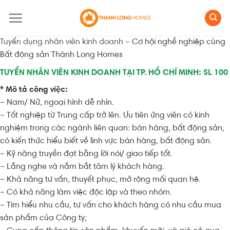
Skip
to
content
Tuyển dụng nhân viên kinh doanh
– Cơ hội nghề nghiệp cùng
Bất động sản Thành Long Homes
TUYỂN NHÂN VIÊN KINH DOANH TẠI TP. HỒ CHÍ MINH: SL 100
* Mô tả công việc:
– Nam/ Nữ, ngoại hình dễ nhìn.
– Tốt nghiệp từ Trung cấp trở lên. Ưu tiên ứng viên có kinh
nghiệm trong các ngành liên quan: bán hàng, bất động sản,
có kiến thức hiểu biết về lĩnh vực bán hàng, bất động sản.
– Kỹ năng truyền đạt bằng lời nói/ giao tiếp tốt.
– Lắng nghe và nắm bắt tâm lý khách hàng.
– Khả năng tư vấn, thuyết phục, mở rộng mối quan hệ.
– Có khả năng làm việc độc lập và theo nhóm.
– Tìm hiểu nhu cầu, tư vấn cho khách hàng có nhu cầu mua
sản phẩm của Công ty;