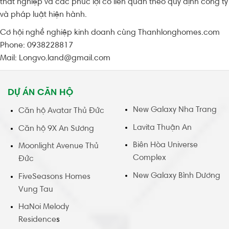
thất nghiệp và các phúc lợi có liên quan theo quy định công ty
và pháp luật hiện hành.
Cơ hội nghề nghiệp kinh doanh cùng Thanhlonghomes.com
Phone: 0938228817
Mail: Longvo.land@gmail.com
DỰ ÁN CĂN HỘ
New Galaxy Nha Trang
Căn hộ Avatar Thủ Đức
Lavita Thuận An
Căn hộ 9X An Sương
Biên Hòa Universe
Moonlight Avenue Thủ
Complex
Đức
New Galaxy Bình Dương
FiveSeasons Homes
Vung Tau
HaNoi Melody
Residence
s