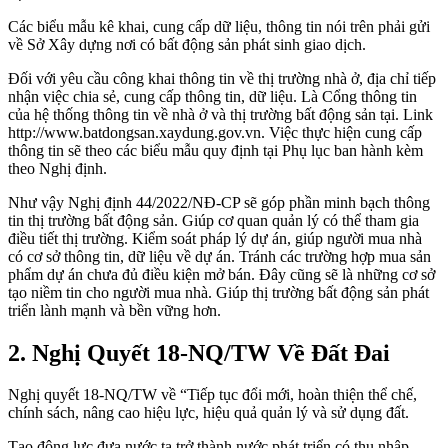
Các biểu mẫu kê khai, cung cấp dữ liệu, thông tin nói trên phải gửi
về Sở Xây dựng nơi có bất động sản phát sinh giao dịch.
Đối với yêu cầu công khai thông tin về thị trường nhà ở, địa chỉ tiếp
nhận việc chia sẻ, cung cấp thông tin, dữ liệu. Là Cổng thông tin
của hệ thống thông tin về nhà ở và thị trường bất động sản tại. Link
http://www.batdongsan.xaydung.gov.vn. Việc thực hiện cung cấp
thông tin sẽ theo các biểu mẫu quy định tại Phụ lục ban hành kèm
theo Nghị định.
Như vậy Nghị định 44/2022/NĐ-CP sẽ góp phần minh bạch thông
tin thị trường bất động sản. Giúp cơ quan quản lý có thể tham gia
điều tiết thị trường. Kiểm soát pháp lý dự án, giúp người mua nhà
có cơ sở thông tin, dữ liệu về dự án. Tránh các trường hợp mua sản
phẩm dự án chưa đủ điều kiện mở bán. Đây cũng sẽ là những cơ sở
tạo niềm tin cho người mua nhà. Giúp thị trường bất động sản phát
triển lành mạnh và bền vững hơn.
2. Nghị Quyết 18-NQ/TW Về Đất Đai
Nghị quyết 18-NQ/TW về “Tiếp tục đổi mới, hoàn thiện thể chế,
chính sách, nâng cao hiệu lực, hiệu quả quản lý và sử dụng đất.
Tạo động lực đưa nước ta trở thành nước phát triển có thu nhập