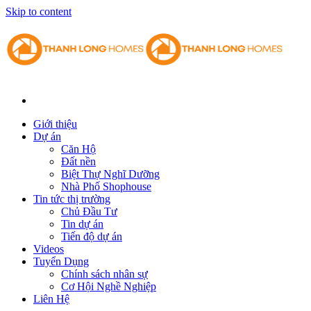
Skip to content
Giới thiệu
Dự án
Căn Hộ
Đất nền
Biệt Thự Nghĩ Dưỡng
Nhà Phố Shophouse
Tin tức thị trường
Chủ Đầu Tư
Tin dự án
Tiến độ dự án
Videos
Tuyển Dụng
Chính sách nhân sự
Cơ Hội Nghề Nghiệp
Liên Hệ