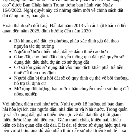
cao” được Ban Chấp hành Trung ương ban hành vào Ngày
16/6/2022. Nghị quyết này có những điểm mới về chính sách đất
đai đáng lưu ý, bao gồm:
Hoàn thành sửa đổi Luật Đất đai năm 2013 và các luật khác có liên
quan đến năm 2025, định hướng đến năm 2030
Bỏ khung giá đất, có phương pháp xác định giá đất theo
nguyên tắc thị trường
Người sở hữu nhiều nhà, đất sẽ đánh thuế cao hơn
Giao đất, cho thuê đất chủ yếu thông qua đấu giá quyền sử
dụng đất, đấu thầu dự án có sử dụng đất
Cơ sở tôn giáo sử dụng đất vào mục đích khác phải trả tiền
thuê đất theo quy định
Người dân bị thu hồi đất sẽ có quy định cụ thể về bồi thường,
hỗ trợ tái định cư
Mở rộng đối tượng, hạn mức nhận chuyển quyền sử dụng đất
nông nghiệp
Với những điểm mới như trên. Nghị quyết 18 hướng tới bảo đảm
hài hòa lợi ích của người dân, nhà đầu tư và Nhà nước. Trong quản
lý và sử dụng đất, giảm thiểu tiêu cực về đất đai đồng thời giảm
thiểu được lãng phí, tiêu cực. Giảm tranh chấp, khiếu nại, khiếu
kiện có liên quan đến đất đai. Đất đai sẽ được sử dụng hiệu quả và
bền vững hơn, qua đó góp phần thúc đẩy sự phát triển kinh tế – xã