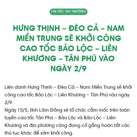
TIN TỨC THỊ TRƯỜNG
HƯNG THỊNH – ĐÈO CẢ – NAM
MIỀN TRUNG SẼ KHỞI CÔNG
CAO TỐC BẢO LỘC – LIÊN
KHƯƠNG – TÂN PHÚ VÀO
NGÀY 2/9
Liên danh Hưng Thịnh – Đèo Cả – Nam Miền Trung sẽ khởi
công cao tốc Bảo Lộc – Liên Khương – Tân Phú vào ngày
2/9
Ngày 15/5, tỉnh Lâm Đồng sẽ tổ chức cắm mốc trên toàn
tuyến cao tốc Tân Phú – Bảo Lộc và Bảo Lộc – Liên
Khương và địa phương cũng đang cố gắng hoàn tất các
thủ tục khác để sớm khởi công.