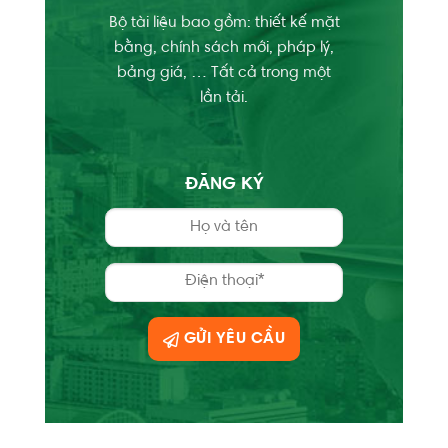
Bộ tài liệu bao gồm: thiết kế mặt
bằng, chính sách mới, pháp lý,
bảng giá, … Tất cả trong một
lần tải.
ĐĂNG KÝ
GỬI YÊU CẦU