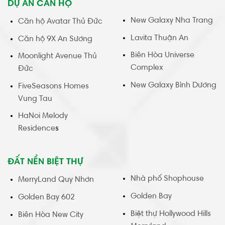
DỰ ÁN CĂN HỘ
New Galaxy Nha Trang
Căn hộ Avatar Thủ Đức
Lavita Thuận An
Căn hộ 9X An Sương
Biên Hòa Universe
Moonlight Avenue Thủ
Complex
Đức
New Galaxy Bình Dương
FiveSeasons Homes
Vung Tau
HaNoi Melody
Residence
s
ĐẤT NỀN BIỆT THỰ
Nhà phố Shophouse
MerryLand Quy Nhơn
Golden Bay
Golden Bay 602
Biệt thự Hollywood Hills
Biên Hòa New City