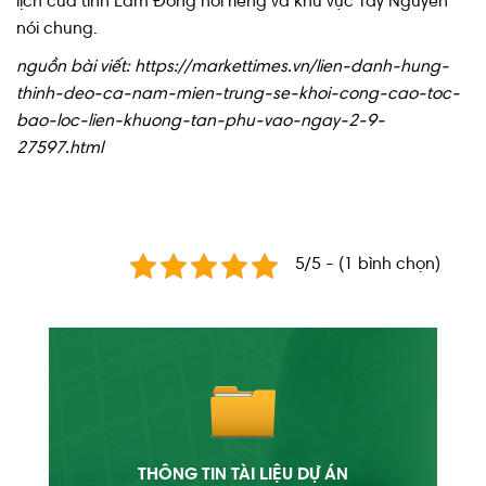
lịch của tỉnh Lâm Đồng nói riêng và khu vực Tây Nguyên
nói chung.
nguồn bài viết: https://markettimes.vn/lien-danh-hung-
thinh-deo-ca-nam-mien-trung-se-khoi-cong-cao-toc-
bao-loc-lien-khuong-tan-phu-vao-ngay-2-9-
27597.html
5/5 - (1 bình chọn)
THÔNG TIN TÀI LIỆU DỰ ÁN