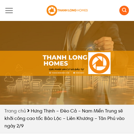
Skip
to
content
Trang chủ
Hưng Thịnh – Đèo Cả – Nam Miền Trung sẽ
khởi công cao tốc Bảo Lộc – Liên Khương – Tân Phú vào
ngày 2/9