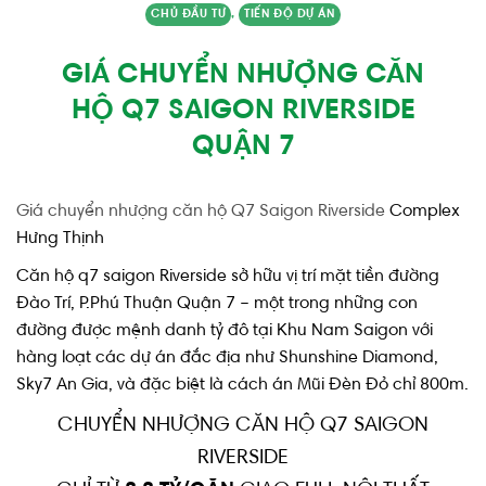
CHỦ ĐẦU TƯ
,
TIẾN ĐỘ DỰ ÁN
GIÁ CHUYỂN NHƯỢNG CĂN
HỘ Q7 SAIGON RIVERSIDE
QUẬN 7
Giá chuyển nhượng căn hộ Q7 Saigon Riverside
Complex
Hưng Thịnh
Căn hộ q7 saigon Riverside sở hữu vị trí mặt tiền đường
Đào Trí, P.Phú Thuận Quận 7 – một trong những con
đường được mệnh danh tỷ đô tại Khu Nam Saigon với
hàng loạt các dự án đắc địa như Shunshine Diamond,
Sky7 An Gia, và đặc biệt là cách án Mũi Đèn Đỏ chỉ 800m.
CHUYỂN NHƯỢNG CĂN HỘ Q7 SAIGON
RIVERSIDE