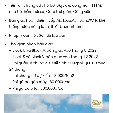
Tiện ích chung cư : Hồ bơi Skyview, công viên, TTTM,
nhà trẻ, hầm gửi xe, Cafe thư giãn, Công viên,
Bàn giao hoàn thiện : Bếp Malloca,Ván Sàn,WC full,hệ
thống nước nóng lạnh, thiết bị smarthome.
Pháp lý căn hộ : Sở hữu lâu dài.
Thời gian nhận bàn giao:
– Block U và Block M bàn giao vào Tháng 8.2022.
– Block S và Block V bàn giao vào Tháng 12.2022.
– Phí quản lý chung cư: Miễn phi 50%/phí QLCC trong
24 tháng.
– Phí chung cư dự kiến :12.000đ/m2
– Phí gửi xe gắn máy : 80.000đ/xe
– Phí gửi xe ô tô : 800.000đ/xe