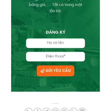
bảng giá, … Tất cả trong một
lần tải.
ĐĂNG KÝ
GỬI YÊU CẦU