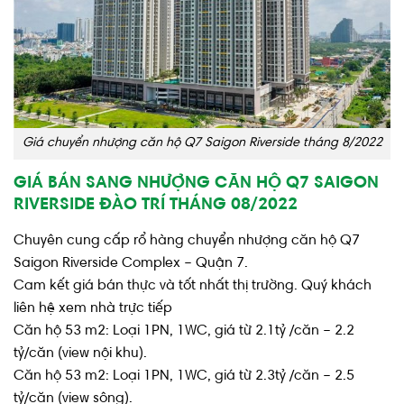
Giá chuyển nhượng căn hộ Q7 Saigon Riverside tháng 8/2022
GIÁ BÁN SANG NHƯỢNG CĂN HỘ Q7 SAIGON
RIVERSIDE ĐÀO TRÍ THÁNG 08/2022
Chuyên cung cấp rổ hàng chuyển nhượng căn hộ Q7
Saigon Riverside Complex – Quận 7.
Cam kết giá bán thực và tốt nhất thị trường. Quý khách
liên hệ xem nhà trực tiếp
Căn hộ 53 m2: Loại 1PN, 1WC, giá từ 2.1tỷ /căn – 2.2
tỷ/căn (view nội khu).
Căn hộ 53 m2: Loại 1PN, 1WC, giá từ 2.3tỷ /căn – 2.5
tỷ/căn (view sông).