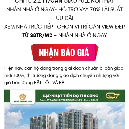
CHỈ TỪ
2.2 TỶ/CĂN
GIAO FULL NỘI THẤT
NHẬN NHÀ Ở NGAY- HỖ TRỢ VAY 70% LÃI SUẤT
ƯU ĐÃI
XEM NHÀ TRỰC TIẾP- CHỌN VỊ TRÍ CĂN VIEW ĐẸP
TỪ 38TR/M2
– NHẬN NHÀ Ở NGAY
Hiện nay, căn hộ đang trong giai đoạn chuẩn bị bàn giao
mới 100%, thị trường đang giao dịch chuyển nhượng với
giá bán đang RẤT TỐT VÀ RẺ