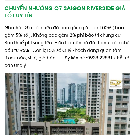
CHUYỂN NHƯỢNG Q7 SAIGON RIVERSIDE GIÁ
TỐT UY TÍN
Ghi chú : Gía bán trên đã bao gồm giá ban 100% ( bao
gồm 5% sổ ). Không bao gồm 2% phí bảo trì chung cư.
Bao thuế phí sang tên. Hiện tại, căn hộ đã thanh toán chủ
đầu tư 95% . Còn lại 5% sổ.Quý khách đang quan tâm
Block nào, vị trí, giá bán …Hãy liên hê :0938 228817 hỗ trợ
căn ưng ý.