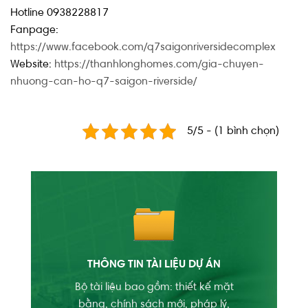
Hotline 0938228817
Fanpage:
https://www.facebook.com/q7saigonriversidecomplex
Website:
https://thanhlonghomes.com/gia-chuyen-
nhuong-can-ho-q7-saigon-riverside/
5/5 - (1 bình chọn)
THÔNG TIN TÀI LIỆU DỰ ÁN
Bộ tài liệu bao gồm: thiết kế mặt
bằng, chính sách mới, pháp lý,