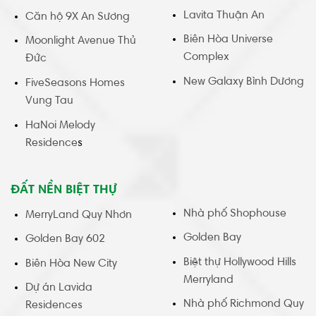
Lavita Thuận An
Căn hộ 9X An Sương
Biên Hòa Universe
Moonlight Avenue Thủ
Complex
Đức
New Galaxy Bình Dương
FiveSeasons Homes
Vung Tau
HaNoi Melody
Residence
s
ĐẤT NỀN BIỆT THỰ
Nhà phố Shophouse
MerryLand Quy Nhơn
Golden Bay
Golden Bay 602
Biệt thự Hollywood Hills
Biên Hòa New City
Merryland
Dự án Lavida
Nhà phố Richmond Quy
Residences