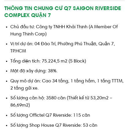
THÔNG TIN CHUNG CƯ Q7 SAIGON RIVERSIDE
COMPLEX QUẬN 7
Chủ đầu tư: Công ty TNHH Khải Thịnh (A Member Of
Hung Thinh Corp)
Vị trí dự án: 04 Đào Trí, Phường Phú Thuậṇ, Quận 7,
TP.HCM
Tổng diện tích: 75.224,5 m2 (5 Block)
Mật độ xây dựng: 38%.
Quy mô dự án: Cao 34 tầng, 1 tầng hầm, 1 tầng TTTM,
2 tầng gửi xe.
Số lượng căn hộ: 3580 căn (Thiết kế từ 53,20m2 –
86,69m2)
Số lượng Offictel Q7 Riverside: 115 căn
Số lượng Shop House Q7 Riverside: 53 căn