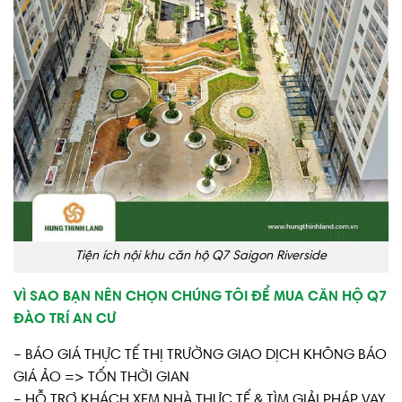
Tiện ích nội khu căn hộ Q7 Saigon Riverside
VÌ SAO BẠN NÊN CHỌN CHÚNG TÔI ĐỂ MUA CĂN HỘ Q7
ĐÀO TRÍ AN CƯ
– BÁO GIÁ THỰC TẾ THỊ TRƯỜNG GIAO DỊCH KHÔNG BÁO
GIÁ ẢO => TỐN THỜI GIAN
– HỖ TRỢ KHÁCH XEM NHÀ THƯC TẾ & TÌM GIẢI PHÁP VAY