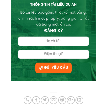
THÔNG TIN TÀI LIỆU DỰ ÁN
Bộ tài liệu bao gồm: thiết kế mặt bằng,
chính sách mới, pháp lý, bảng giá, … Tất
cả trong một lần tải.
ĐĂNG KÝ
GỬI YÊU CẦU