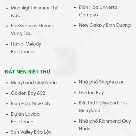
Biên Hòa Universe
Moonlight Avenue Thủ
Complex
Đức
New Galaxy Bình Dương
FiveSeasons Homes
Vung Tau
HaNoi Melody
Residence
s
ĐẤT NỀN BIỆT THỰ
Nhà phố Shophouse
MerryLand Quy Nhơn
Golden Bay
Golden Bay 602
Biệt thự Hollywood Hills
Biên Hòa New City
Merryland
Dự án Lavida
Nhà phố Richmond Quy
Residences
Nhơn
Sun Valley Bảo Lộc