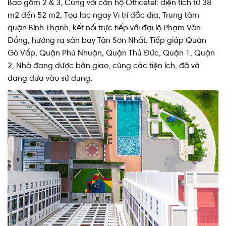
Bao gồm 2 & 3, Cùng với căn hộ Officetel: diện tích từ 38
m2 đến 52 m2, Tọa lạc ngay Vị trí đắc địa, Trung tâm
quận Bình Thạnh, kết nối trực tiếp với đại lộ Phạm Văn
Đồng, hướng ra sân bay Tân Sơn Nhất. Tiếp giáp Quận
Gò Vấp, Quận Phú Nhuận, Quận Thủ Đức, Quận 1, Quận
2, Nhà đang dược bàn giao, cùng các tiện ích, đã và
đang đưa vào sử dụng.