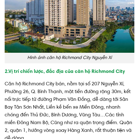
Hình ảnh căn hộ Richmond City Nguyễn Xí
2.Vị trí chiến lược, đắc địa của căn hộ Richmond City
Căn hộ Richmond City bán, nằm tại số 207 Nguyễn Xí,
Phường 26, Q. Bình Thạnh, mặt tiền đường rộng 30m, kết
nối trực tiếp từ đường Phạm Văn Đồng, dễ dàng tới Sân
Bay Tân Sơn Nhất, Liền kề bến xe Miền Đông, nhanh
chóng đến Thủ Đức, Bình Dương, Vũng Tàu…Các tỉnh
miền Đông Nam Bộ, Cũng như ra quận trọng điểm. Quận
2, quận 1, hướng vòng xoay Hàng Xanh, rất thuận tiện và
dễ dàng.