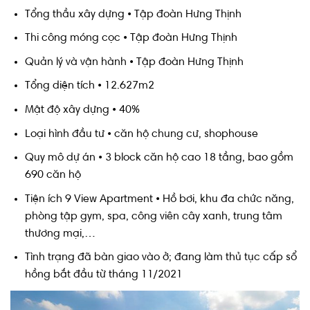
Tổng thầu xây dựng • Tập đoàn Hưng Thịnh
Thi công móng cọc • Tập đoàn Hưng Thịnh
Quản lý và vận hành • Tập đoàn Hưng Thịnh
Tổng diện tích • 12.627m2
Mật độ xây dựng • 40%
Loại hình đầu tư • căn hộ chung cư, shophouse
Quy mô dự án • 3 block căn hộ cao 18 tầng, bao gồm
690 căn hộ
Tiện ích 9 View Apartment • Hồ bơi, khu đa chức năng,
phòng tập gym, spa, công viên cây xanh, trung tâm
thương mại,…
Tình trạng đã bàn giao vào ở; đang làm thủ tục cấp sổ
hồng bắt đầu từ tháng 11/2021