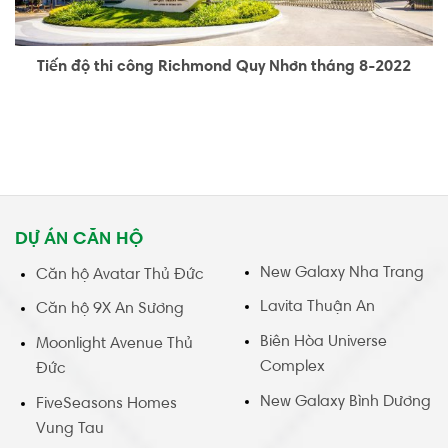
Tiến độ thi công Richmond Quy Nhơn tháng 8-2022
DỰ ÁN CĂN HỘ
New Galaxy Nha Trang
Căn hộ Avatar Thủ Đức
Lavita Thuận An
Căn hộ 9X An Sương
Biên Hòa Universe
Moonlight Avenue Thủ
Complex
Đức
New Galaxy Bình Dương
FiveSeasons Homes
Vung Tau