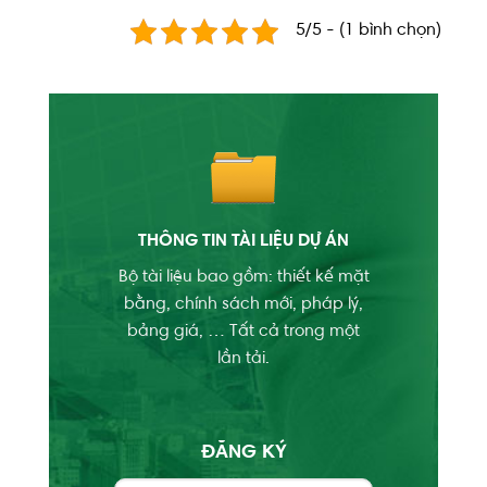
5/5 - (1 bình chọn)
THÔNG TIN TÀI LIỆU DỰ ÁN
Bộ tài liệu bao gồm: thiết kế mặt
bằng, chính sách mới, pháp lý,
bảng giá, … Tất cả trong một
lần tải.
ĐĂNG KÝ