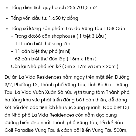
Tổng diện tích quy hoạch 255.701,5 m2
Tổng vốn đầu tư: 1.650 tỷ đồng
Tổng số lượng sản phẩm Lavida Vũng Tàu 1158 Căn
– Trong đó:66 căn shophouse ( 1 trệt 3 Lầu )
– 111 căn biệt thự song lập
– 11 căn biệt thự phố (mini)
– 62 căn biệt thự đơn lập ( 16m x 18m )
Còn lại Nhà phố liền kế ( 5m x 17m và 5m x 20m )
Dự án La Vida Residences nằm ngay trên mặt tiền Đường
3/2, Phường 12, Thành phố Vũng Tàu, Tỉnh Bà Rịa – Vũng
Tàu. La Vida Vườn Xuân Sở hữu vị trí trung tâm Thành phố,
hạ tầng khu vực phát triển đồng bộ hoàn thiện, dễ dàng
kết nối đến các tiện ích khu vực xung quanh. Đặc biệt Dự
án Nhà phố La Vida Residences còn nằm dọc cung
đường biển đẹp nhất Thành phố Vũng Tàu, liền kề Sân
Golf Paradise Vũng Tàu & cách bãi Biển Vũng Tàu 500m,