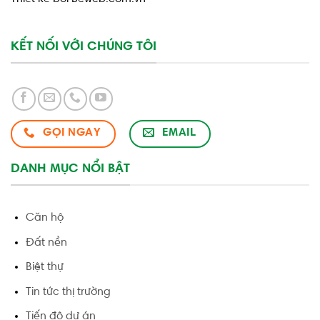
KẾT NỐI VỚI CHÚNG TÔI
GỌI NGAY
EMAIL
DANH MỤC NỔI BẬT
Căn hộ
Đất nền
Biệt thự
Tin tức thị trường
Tiến độ dự án