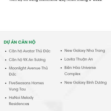
DỰ ÁN CĂN HỘ
New Galaxy Nha Trang
Căn hộ Avatar Thủ Đức
Lavita Thuận An
Căn hộ 9X An Sương
Biên Hòa Universe
Moonlight Avenue Thủ
Complex
Đức
New Galaxy Bình Dương
FiveSeasons Homes
Vung Tau
HaNoi Melody
Residence
s