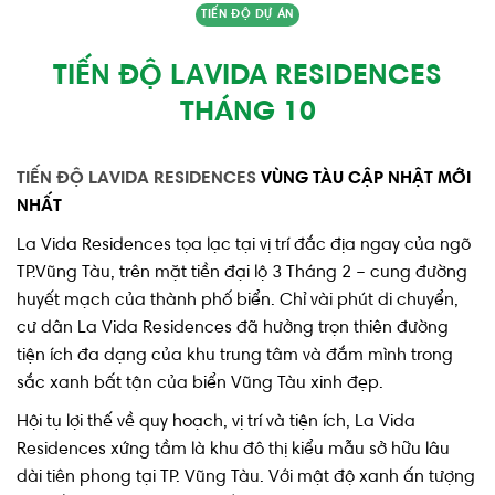
TIẾN ĐỘ DỰ ÁN
TIẾN ĐỘ LAVIDA RESIDENCES
THÁNG 10
TIẾN ĐỘ LAVIDA RESIDENCES
VÙNG TÀU CẬP NHẬT MỚI
NHẤT
La Vida Residences tọa lạc tại vị trí đắc địa ngay của ngõ
TP.Vũng Tàu, trên mặt tiền đại lộ 3 Tháng 2 – cung đường
huyết mạch của thành phố biển. Chỉ vài phút di chuyển,
cư dân La Vida Residences đã hưởng trọn thiên đường
tiện ích đa dạng của khu trung tâm và đắm mình trong
sắc xanh bất tận của biển Vũng Tàu xinh đẹp.
Hội tụ lợi thế về quy hoạch, vị trí và tiện ích, La Vida
Residences xứng tầm là khu đô thị kiểu mẫu sở hữu lâu
dài tiên phong tại TP. Vũng Tàu. Với mật độ xanh ấn tượng