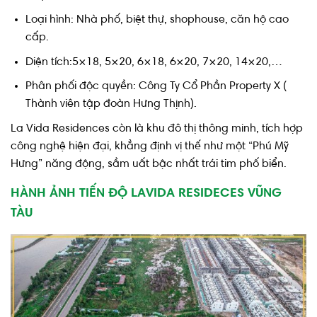
Loại hình: Nhà phố, biệt thự, shophouse, căn hộ cao
cấp.
Diện tích:5×18, 5×20, 6×18, 6×20, 7×20, 14×20,…
Phân phối độc quyền: Công Ty Cổ Phần Property X (
Thành viên tập đoàn Hưng Thịnh).
La Vida Residences còn là khu đô thị thông minh, tích hợp
công nghệ hiện đại, khẳng định vị thế như một “Phú Mỹ
Hưng” năng động, sầm uất bậc nhất trái tim phố biển.
HÀNH ẢNH TIẾN ĐỘ LAVIDA RESIDECES VŨNG
TÀU