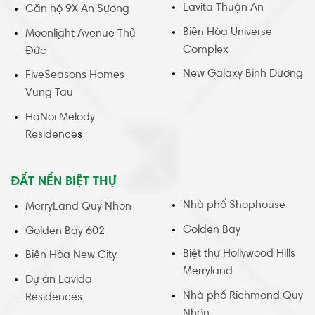
Lavita Thuận An
Căn hộ 9X An Sương
Biên Hòa Universe
Moonlight Avenue Thủ
Complex
Đức
New Galaxy Bình Dương
FiveSeasons Homes
Vung Tau
HaNoi Melody
Residence
s
ĐẤT NỀN BIỆT THỰ
Nhà phố Shophouse
MerryLand Quy Nhơn
Golden Bay
Golden Bay 602
Biệt thự Hollywood Hills
Biên Hòa New City
Merryland
Dự án Lavida
Nhà phố Richmond Quy
Residences
Nhơn