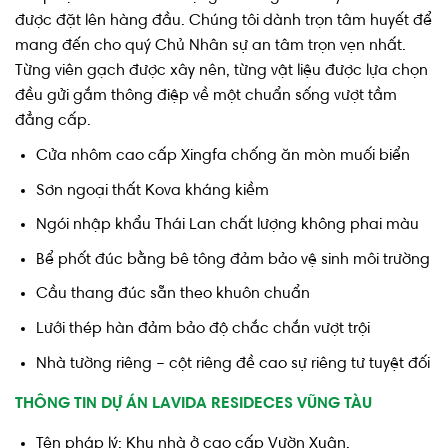
được đặt lên hàng đầu. Chúng tôi dành trọn tâm huyết để
mang đến cho quý Chủ Nhân sự an tâm trọn vẹn nhất.
Từng viên gạch được xây nên, từng vật liệu được lựa chọn
đều gửi gắm thông điệp về một chuẩn sống vượt tầm
đẳng cấp.
Cửa nhôm cao cấp Xingfa chống ăn mòn muối biển
Sơn ngoại thất Kova kháng kiềm
Ngói nhập khẩu Thái Lan chất lượng không phai màu
Bể phốt đúc bằng bê tông đảm bảo vệ sinh môi trường
Cầu thang đúc sẵn theo khuôn chuẩn
Lưới thép hàn đảm bảo độ chắc chắn vượt trội
Nhà tường riêng – cột riêng đề cao sự riêng tư tuyệt đối
THÔNG TIN DỰ ÁN LAVIDA RESIDECES VŨNG TÀU
Tên pháp lý: Khu nhà ở cao cấp Vườn Xuân.