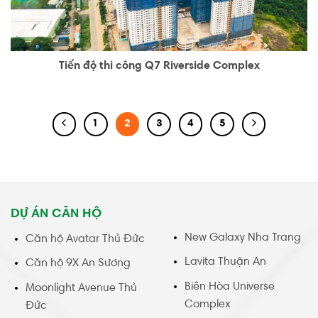
Tiến độ thi công Q7 Riverside Complex
1
2
3
4
5
DỰ ÁN CĂN HỘ
New Galaxy Nha Trang
Căn hộ Avatar Thủ Đức
Lavita Thuận An
Căn hộ 9X An Sương
Biên Hòa Universe
Moonlight Avenue Thủ
Complex
Đức