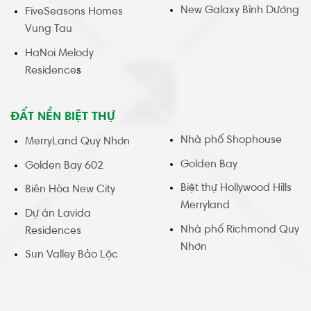
New Galaxy Bình Dương
FiveSeasons Homes
Vung Tau
HaNoi Melody
Residence
s
ĐẤT NỀN BIỆT THỰ
Nhà phố Shophouse
MerryLand Quy Nhơn
Golden Bay
Golden Bay 602
Biệt thự Hollywood Hills
Biên Hòa New City
Merryland
Dự án Lavida
Nhà phố Richmond Quy
Residences
Nhơn
Sun Valley Bảo Lộc