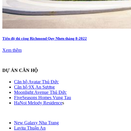
Tiến độ thi công Richmond Quy Nhơn tháng 8-2022
Xem thêm
DỰ ÁN CĂN HỘ
Căn hộ Avatar Thủ Đức
Căn hộ 9X An Sương
Moonlight Avenue Thủ Đức
FiveSeasons Homes Vung Tau
HaNoi Melody Residence
s
New Galaxy Nha Trang
Lavita Thuận An