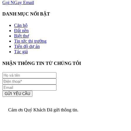
Gọi NGay
Email
DANH MỤC NỔI BẬT
Căn hộ
Đất nền
Biệt thự
Tin tức thị trường
Tiến độ dự án
Tác giả
NHẬN THÔNG TIN TỪ CHÚNG TÔI
GỬI YÊU CẦU
Cảm ơn Quý Khách Đã gửi thông tin.