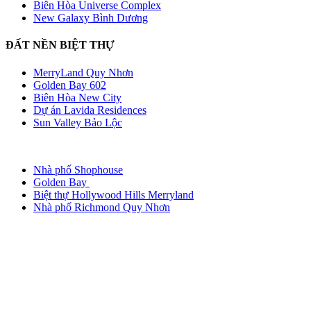
Biên Hòa Universe Complex
New Galaxy Bình Dương
ĐẤT NỀN BIỆT THỰ
MerryLand Quy Nhơn
Golden Bay 602
Biên Hòa New City
Dự án Lavida Residences
Sun Valley Bảo Lộc
Nhà phố Shophouse
Golden Bay
Biệt thự Hollywood Hills Merryland
Nhà phố Richmond Quy Nhơn