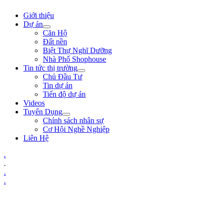
Giới thiệu
Dự án
Căn Hộ
Đất nền
Biệt Thự Nghĩ Dưỡng
Nhà Phố Shophouse
Tin tức thị trường
Chủ Đầu Tư
Tin dự án
Tiến độ dự án
Videos
Tuyển Dụng
Chính sách nhân sự
Cơ Hội Nghề Nghiệp
Liên Hệ
.
.
.
.