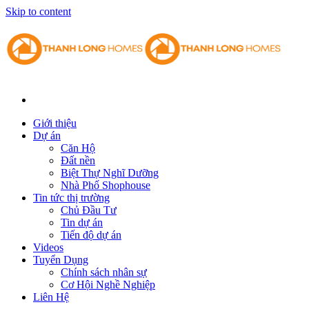
Skip to content
Giới thiệu
Dự án
Căn Hộ
Đất nền
Biệt Thự Nghĩ Dưỡng
Nhà Phố Shophouse
Tin tức thị trường
Chủ Đầu Tư
Tin dự án
Tiến độ dự án
Videos
Tuyển Dụng
Chính sách nhân sự
Cơ Hội Nghề Nghiệp
Liên Hệ