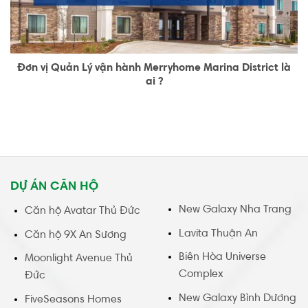
Đơn vị Quản Lý vận hành Merryhome Marina District là
ai ?
DỰ ÁN CĂN HỘ
New Galaxy Nha Trang
Căn hộ Avatar Thủ Đức
Lavita Thuận An
Căn hộ 9X An Sương
Biên Hòa Universe
Moonlight Avenue Thủ
Complex
Đức
New Galaxy Bình Dương
FiveSeasons Homes