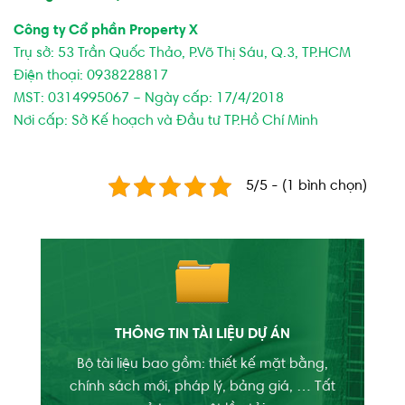
Công ty Cổ phần Property X
Trụ sở: 53 Trần Quốc Thảo, P.Võ Thị Sáu, Q.3, TP.HCM
Điện thoại: 0938228817
MST: 0314995067 – Ngày cấp: 17/4/2018
Nơi cấp: Sở Kế hoạch và Đầu tư TP.Hồ Chí Minh
5/5 - (1 bình chọn)
THÔNG TIN TÀI LIỆU DỰ ÁN
Bộ tài liệu bao gồm: thiết kế mặt bằng,
chính sách mới, pháp lý, bảng giá, … Tất