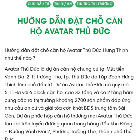
CHỦ ĐẦU TƯ
,
TIN DỰ ÁN
,
TIN TỨC THỊ TRƯỜNG
HƯỚNG DẪN ĐẶT CHỖ CĂN
HỘ AVATAR THỦ ĐỨC
Hướng dẫn đặt chỗ căn hộ Avatar Thủ Đức Hưng Thịnh
như thế nào ?
Avatar Thủ Đức là dự án căn hộ chung cư tại Mặt tiền
Vành Đai 2, P. Trường Thọ, Tp. Thủ Đức do Tập đoàn Hưng
Thịnh làm chủ đầu tư. Dự án Avatar Thủ Đức có quy mô
5,11Ha với 6 block căn hộ, cao 33 tầng và có 2 tầng hầm,
cung cấp ra thị trường khoảng 2700 sản phẩm đáp ứng
nhu cầu an cư và giải tỏa cơn khát BĐS trung tâm Sài
Gòn. Dự án phức hợp căn hộ thương mại Avatar Thủ Đức
tọa lạc trên tuyến đường quan trọng hàng đầu khu Đông
– Đường Vành Đai 2, Phường Trường Thọ, Thành phố Thủ
Đức.