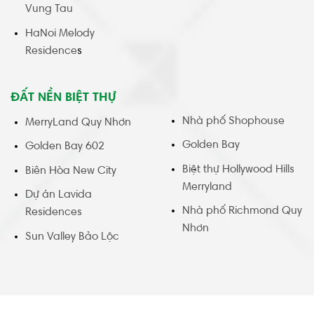
Vung Tau
HaNoi Melody
Residence
s
ĐẤT NỀN BIỆT THỰ
Nhà phố Shophouse
MerryLand Quy Nhơn
Golden Bay
Golden Bay 602
Biệt thự Hollywood Hills
Biên Hòa New City
Merryland
Dự án Lavida
Nhà phố Richmond Quy
Residences
Nhơn
Sun Valley Bảo Lộc