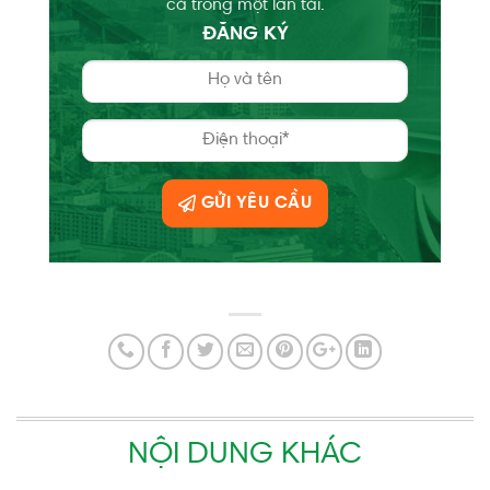
cả trong một lần tải.
ĐĂNG KÝ
GỬI YÊU CẦU
NỘI DUNG KHÁC