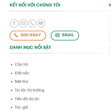
KẾT NỐI VỚI CHÚNG TÔI
GỌI NGAY
EMAIL
DANH MỤC NỔI BẬT
Căn hộ
Đất nền
Biệt thự
Tin tức thị trường
Tiến độ dự án
Tác giả