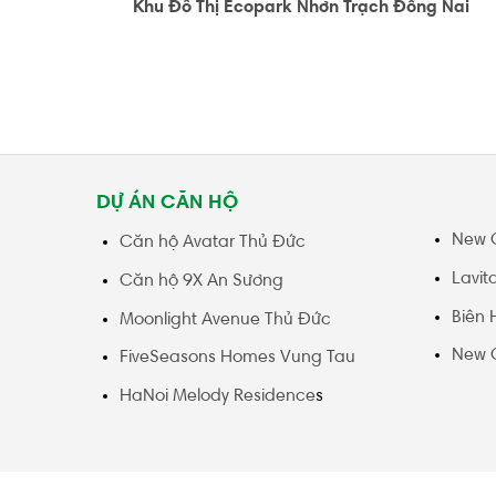
Khu Đô Thị Ecopark Nhơn Trạch Đồng Nai
DỰ ÁN CĂN HỘ
New 
Căn hộ Avatar Thủ Đức
Lavit
Căn hộ 9X An Sương
Biên 
Moonlight Avenue Thủ Đức
New 
FiveSeasons Homes Vung Tau
HaNoi Melody Residence
s