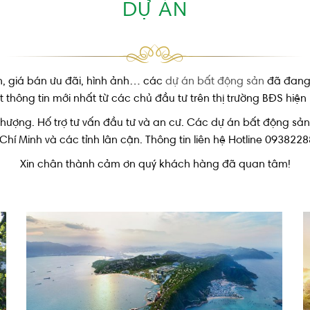
DỰ ÁN
h, giá bán ưu đãi, hình ảnh… các
dự án bất động sản
đã đang, 
 thông tin mới nhất từ các chủ đầu tư trên thị trường BĐS hiện
nhượng. Hố trợ tư vấn đầu tư và an cư. Các dự án bất động sản
Chí Minh và các tỉnh lân cận. Thông tin liên hệ Hotline 093822
Xin chân thành cảm ơn quý khách hàng đã quan tâm!