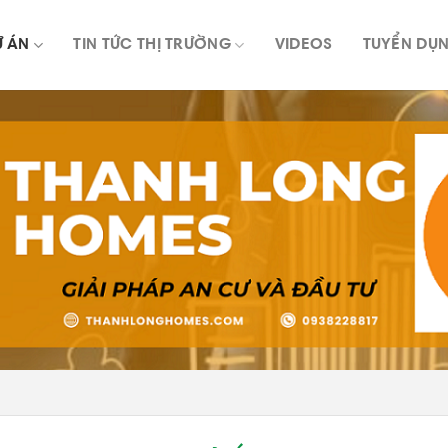
Ự ÁN
TIN TỨC THỊ TRƯỜNG
VIDEOS
TUYỂN DỤ