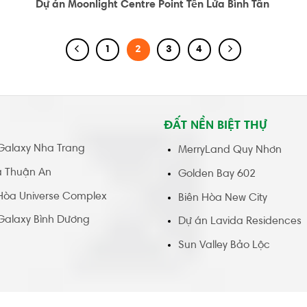
Dự án Moonlight Centre Point Tên Lửa Bình Tân
1
2
3
4
ĐẤT NỀN BIỆT THỰ
Galaxy Nha Trang
MerryLand Quy Nhơn
a Thuận An
Golden Bay 602
Hòa Universe Complex
Biên Hòa New City
Galaxy Bình Dương
Dự án Lavida Residences
Sun Valley Bảo Lộc