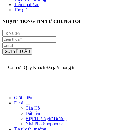
Tiến độ dự án
Tác giả
NHẬN THÔNG TIN TỪ CHÚNG TÔI
GỬI YÊU CẦU
Cảm ơn Quý Khách Đã gửi thông tin.
Giới thiệu
Dự án
Căn Hộ
Đất nền
Biệt Thự Nghĩ Dưỡng
Nhà Phố Shophouse
Tin tức thị trường