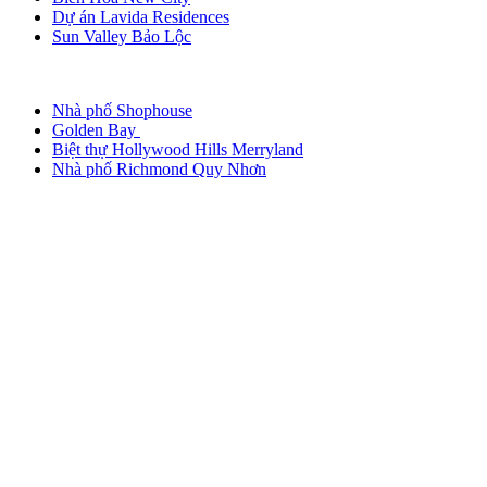
Dự án Lavida Residences
Sun Valley Bảo Lộc
Nhà phố Shophouse
Golden Bay
Biệt thự Hollywood Hills Merryland
Nhà phố Richmond Quy Nhơn