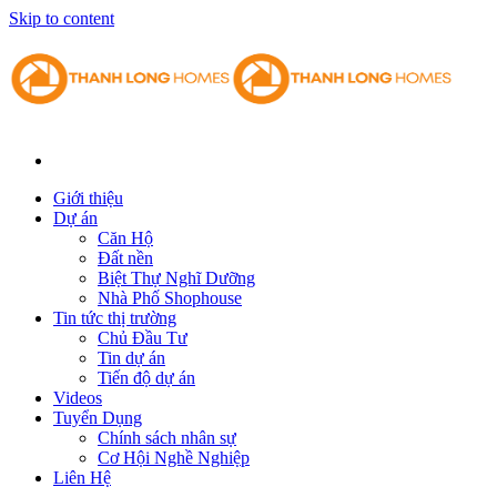
Skip to content
Giới thiệu
Dự án
Căn Hộ
Đất nền
Biệt Thự Nghĩ Dưỡng
Nhà Phố Shophouse
Tin tức thị trường
Chủ Đầu Tư
Tin dự án
Tiến độ dự án
Videos
Tuyển Dụng
Chính sách nhân sự
Cơ Hội Nghề Nghiệp
Liên Hệ