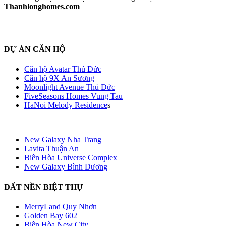
Thanhlonghomes.com
DỰ ÁN CĂN HỘ
Căn hộ Avatar Thủ Đức
Căn hộ 9X An Sương
Moonlight Avenue Thủ Đức
FiveSeasons Homes Vung Tau
HaNoi Melody Residence
s
New Galaxy Nha Trang
Lavita Thuận An
Biên Hòa Universe Complex
New Galaxy Bình Dương
ĐẤT NỀN BIỆT THỰ
MerryLand Quy Nhơn
Golden Bay 602
Biên Hòa New City