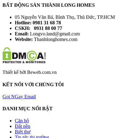
BẤT ĐỘNG SẢN THÀNH LONG HOMES
05 Nguyễn Văn Bá, Bình Thọ, Thủ Đức, TP.HCM
Hotline: 0981 31 68 78
CSKH: 0931 88 00 77
Email:
Longvo.land@gmail.com
Website:
Thanhlonghomes.com
Thiết kế bởi Beweb.com.vn
KẾT NỐI VỚI CHÚNG TÔI
Gọi NGay
Email
DANH MỤC NỔI BẬT
Căn hộ
Đất nền
Biệt thự
Tin tức thị trường