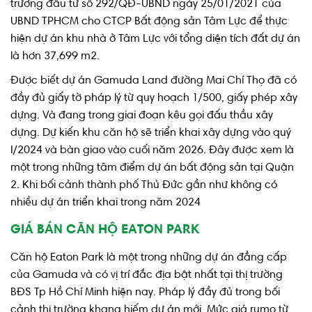
trương đầu tư số 292/QĐ-UBND ngày 25/01/2021 của
UBND TPHCM cho CTCP Bất động sản Tâm Lực để thực
hiện dự án khu nhà ở Tâm Lực với tổng diện tích đất dự án
là hơn 37,699 m2.
Được biết dự án Gamuda Land đường Mai Chí Thọ đã có
đầy đủ giấy tờ pháp lý từ quy hoạch 1/500, giấy phép xây
dựng. Và đang trong giai đoạn kêu gọi đấu thầu xây
dựng. Dự kiến khu căn hộ sẽ triển khai xây dựng vào quý
I/2024 và bàn giao vào cuối năm 2026. Đây được xem là
một trong những tâm điểm dự án bất động sản tại Quận
2. Khi bối cảnh thành phố Thủ Đức gần như không có
nhiều dự án triển khai trong năm 2024
GIÁ BÁN CĂN HỘ EATON PARK
Căn hộ Eaton Park là một trong những dự án đẳng cấp
của Gamuda và có vị trí đắc địa bật nhất tại thị trường
BĐS Tp Hồ Chí Minh hiện nay. Pháp lý đầy đủ trong bối
cảnh thị trường khang hiếm dự án mới. Mức giá rumo từ