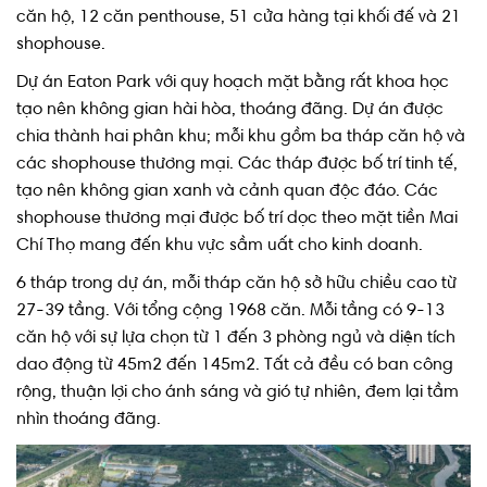
căn hộ, 12 căn penthouse, 51 cửa hàng tại khối đế và 21
shophouse.
Dự án Eaton Park với quy hoạch mặt bằng rất khoa học
tạo nên không gian hài hòa, thoáng đãng. Dự án được
chia thành hai phân khu; mỗi khu gồm ba tháp căn hộ và
các shophouse thương mại. Các tháp được bố trí tinh tế,
tạo nên không gian xanh và cảnh quan độc đáo. Các
shophouse thương mại được bố trí dọc theo mặt tiền Mai
Chí Thọ mang đến khu vực sầm uất cho kinh doanh.
6 tháp trong dự án, mỗi tháp căn hộ sở hữu chiều cao từ
27-39 tầng. Với tổng cộng 1968 căn. Mỗi tầng có 9-13
căn hộ với sự lựa chọn từ 1 đến 3 phòng ngủ và diện tích
dao động từ 45m2 đến 145m2. Tất cả đều có ban công
rộng, thuận lợi cho ánh sáng và gió tự nhiên, đem lại tầm
nhìn thoáng đãng.