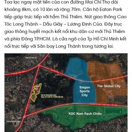
Tọa lạc ngay mặt tiền của con đường Mai Chí Thọ dài
khoảng 8km, có 10 làn và rộng 70m. Căn hộ Eaton Park
tiếp giáp trực tiếp với hầm Thủ Thiêm. Nút giao thông Cao
Tôc Long Thành – Dầu Giây – Lương Định Của. Đây trục
giao thông huyết mạch kết nối khu dân cư mới Thủ Thiêm
và phía Đông TP.HCM. Là cửa ngõ của Tp Hồ Chí Minh kết
nối trực tiếp với Sân bay Long Thành trong tương lai.