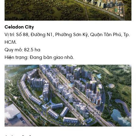
Celadon City
Vị trí: Số 88, Đường N1, Phường Sơn Kỳ, Quận Tân Phú, Tp.
HCM.
Quy mô: 82.5 ha
Hiện trạng: Đang bàn giao nhà.