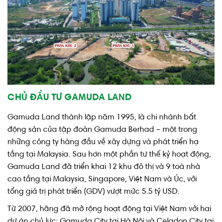
CHỦ ĐẦU TƯ GAMUDA LAND
Gamuda Land thành lập năm 1995, là chi nhánh bất
động sản của tập đoàn Gamuda Berhad – một trong
những công ty hàng đầu về xây dựng và phát triển hạ
tầng tại Malaysia. Sau hơn một phần tư thế kỷ hoạt động,
Gamuda Land đã triển khai 12 khu đô thị và 9 toà nhà
cao tầng tại Malaysia, Singapore, Việt Nam và Úc, với
tổng giá trị phát triển (GDV) vượt mức 5.5 tỷ USD.
Từ 2007, hãng đã mở rộng hoạt động tại Việt Nam với hai
dự án chủ lực: Gamuda City tại Hà Nội và Celadon City tại