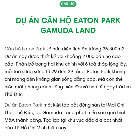
CĂN HỘ
DỰ ÁN CĂN HỘ EATON PARK
GAMUDA LAND
Căn hộ Eaton Park
sở hữu diện tích ấn tượng 36.800m2.
Dự án này được thiết kế với khoảng 2.000 căn hộ cao
cấp. Phân bố trong hai khu chính với 6 toà tháp lộng lẫy,
mỗi toà sừng sững từ 29 đến 39 tầng. Eaton Park không
chỉ mang đến không gian sống đẳng cấp. Mà còn thể
hiện một phong cách sống hiện đại và tinh tế ngay trái tim
Thủ Đức.
Dự án Eaton Park
một kiệt tác bất động sản tại Mai Chí
Thọ, Thủ Đức, do Gamuda Land phát triển sau quá trình
M&A thành công. Tọa lạc tại khu vực đắc địa bật nhất
của TP Hồ Chí Minh hiện nay.