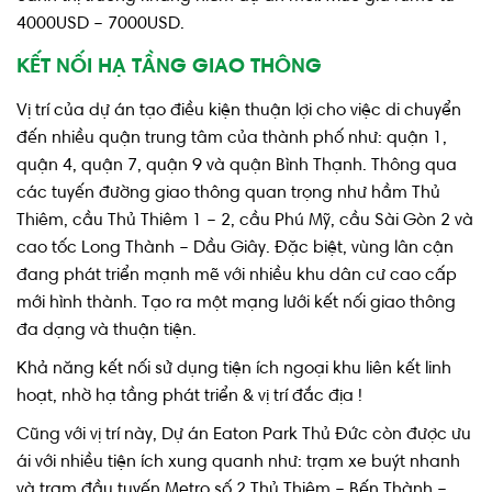
4000USD – 7000USD.
KẾT NỐI HẠ TẦNG GIAO THÔNG
Vị trí của dự án tạo điều kiện thuận lợi cho việc di chuyển
đến nhiều quận trung tâm của thành phố như: quận 1,
quận 4, quận 7, quận 9 và quận Bình Thạnh. Thông qua
các tuyến đường giao thông quan trọng như hầm Thủ
Thiêm, cầu Thủ Thiêm 1 – 2, cầu Phú Mỹ, cầu Sài Gòn 2 và
cao tốc Long Thành – Dầu Giây. Đặc biệt, vùng lân cận
đang phát triển mạnh mẽ với nhiều khu dân cư cao cấp
mới hình thành. Tạo ra một mạng lưới kết nối giao thông
đa dạng và thuận tiện.
Khả năng kết nối sử dụng tiện ích ngoại khu liên kết linh
hoạt, nhờ hạ tầng phát triển & vị trí đắc địa !
Cũng với vị trí này, Dự án Eaton Park Thủ Đức còn được ưu
ái với nhiều tiện ích xung quanh như: trạm xe buýt nhanh
và trạm đầu tuyến Metro số 2 Thủ Thiêm – Bến Thành –