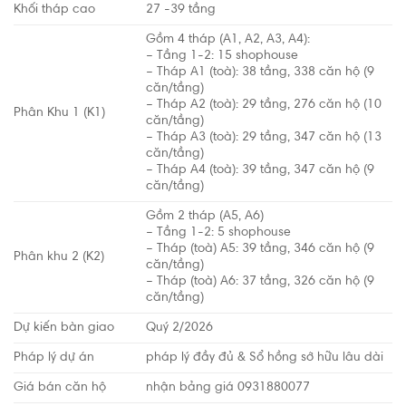
Khối tháp cao
27 -39 tầng
Gồm 4 tháp (A1, A2, A3, A4):
– Tầng 1-2: 15 shophouse
– Tháp A1 (toà): 38 tầng, 338 căn hộ (9
căn/tầng)
– Tháp A2 (toà): 29 tầng, 276 căn hộ (10
Phân Khu 1 (K1)
căn/tầng)
– Tháp A3 (toà): 29 tầng, 347 căn hộ (13
căn/tầng)
– Tháp A4 (toà): 39 tầng, 347 căn hộ (9
căn/tầng)
Gồm 2 tháp (A5, A6)
– Tầng 1-2: 5 shophouse
– Tháp (toà) A5: 39 tầng, 346 căn hộ (9
Phân khu 2 (K2)
căn/tầng)
– Tháp (toà) A6: 37 tầng, 326 căn hộ (9
căn/tầng)
Dự kiến bàn giao
Quý 2/2026
Pháp lý dự án
pháp lý đầy đủ & Sổ hồng sở hữu lâu dài
Giá bán căn hộ
nhận bảng giá 0931880077