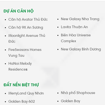
DỰ ÁN CĂN HỘ
New Galaxy Nha Trang
Căn hộ Avatar Thủ Đức
Lavita Thuận An
Căn hộ 9X An Sương
Biên Hòa Universe
Moonlight Avenue Thủ
Complex
Đức
New Galaxy Bình Dương
FiveSeasons Homes
Vung Tau
HaNoi Melody
Residence
s
ĐẤT NỀN BIỆT THỰ
Nhà phố Shophouse
MerryLand Quy Nhơn
Golden Bay
Golden Bay 602