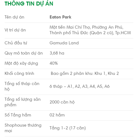
THÔNG TIN DỰ ÁN
Tên dự án
Eaton Park
Mặt tiền Mai Chí Thọ, Phường An Phú,
Vị trí dự án
Thành phố Thủ Đức (Quận 2 cũ), Tp.HCM
Chủ đầu tư
Gamuda Land
Quy mô toàn dự án
3,68 ha
Mật độ xây dựng
40%
Khối công trình
Bao gồm 2 phân khu: Khu 1, Khu 2
Tổng số tháp căn
6 tháp – A1, A2, A3, A4, A5, A6
hộ
Tổng số lượng sản
2000 căn hộ
phẩm
Số Tầng hầm
02 hầm
Shophouse thương
Tầng 1-2 (17 căn)
mại