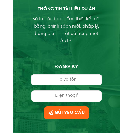
THÔNG TIN TÀI LIỆU DỰ ÁN
Bộ tài liệu bao gồm: thiết kế mặt
bằng, chính sách mới, pháp lý,
bảng giá, … Tất cả trong một
lần tải.
ĐĂNG KÝ
GỬI YÊU CẦU