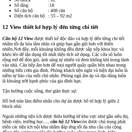
Số tầng :18
Số căn hộ : 408 căn
Diện tích căn hộ : 55 – 92 m2
12 View thiết kế hợp lý đến từng chi tiết
Căn hộ 12 View
được thiết kế độc đáo và hợp lý đến từng chi tiết
nhằm tối đa hóa tầm nhìn và giúp bạn gần gũi hơn với thiên
nhiên.Nơi đây, mỗi khoảng không đều được sắp xếp khoa học và
khéo léo để tận dụng tốt nhất diện tích sử dụng. Các cửa sổ luôn
rộng mở để đón gió, ánh sáng tự nhiên và đem không khí trong lành
vào nhà. Căn bếp ấm hơn để mọi người quây quần bên nhau trong
những bữa cơm gia đình. Phòng khách tiện nghi và hiện đại luôn là
niềm tự hào của mỗi chủ nhân. Phòng ngủ ấm áp và dịu dàng luôn
là khoảng trời hạnh phúc của gia đình bạn.
Tận hưởng cuộc sống, thư giãn thực sự:
Hồ bơi tràn làm điểm nhấn cho dự án được bố trí hợp lý giữa 2
block nhà:
Ngoài những tiện ích được thừa hưởng từ khu vực như gần siêu thị,
bệnh viện, trường học…,
căn hộ 12 View
còn được chú trọng phát
triển các tiện ích nội khu nhằm đáp ứng tối đa nhu cầu của cộng