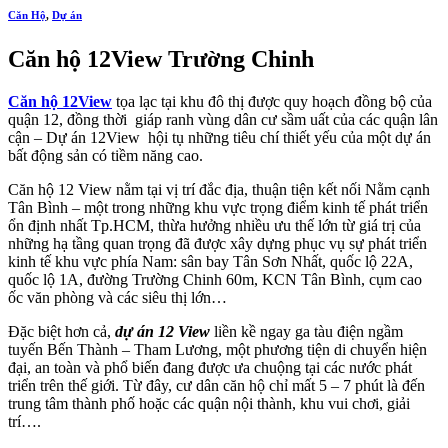
Căn Hộ
,
Dự án
Căn hộ 12View Trường Chinh
Căn hộ 12View
tọa lạc tại khu đô thị được quy hoạch đồng bộ của
quận 12, đồng thời giáp ranh vùng dân cư sầm uất của các quận lân
cận – Dự án 12View hội tụ những tiêu chí thiết yếu của một dự án
bất động sản có tiềm năng cao.
Căn hộ 12 View nằm tại vị trí đắc địa, thuận tiện kết nối Nằm cạnh
Tân Bình – một trong những khu vực trọng điểm kinh tế phát triển
ổn định nhất Tp.HCM, thừa hưởng nhiều ưu thế lớn từ giá trị của
những hạ tầng quan trọng đã được xây dựng phục vụ sự phát triển
kinh tế khu vực phía Nam: sân bay Tân Sơn Nhất, quốc lộ 22A,
quốc lộ 1A, đường Trường Chinh 60m, KCN Tân Bình, cụm cao
ốc văn phòng và các siêu thị lớn…
Đặc biệt hơn cả,
dự án 12 View
liền kề ngay ga tàu điện ngầm
tuyến Bến Thành – Tham Lương, một phương tiện di chuyển hiện
đại, an toàn và phổ biến đang được ưa chuộng tại các nước phát
triển trên thế giới. Từ đây, cư dân căn hộ chỉ mất 5 – 7 phút là đến
trung tâm thành phố hoặc các quận nội thành, khu vui chơi, giải
trí….