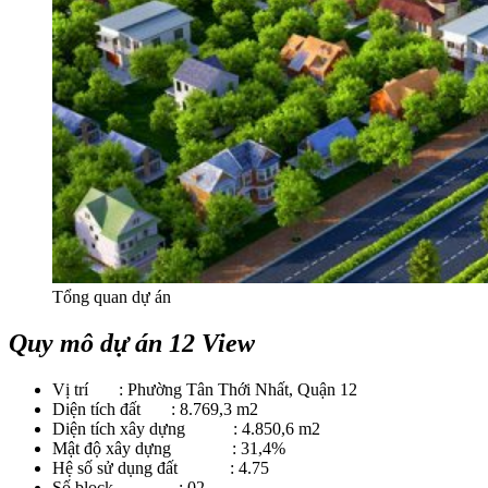
Tổng quan dự án
Quy mô dự án 12 View
Vị trí : Phường Tân Thới Nhất, Quận 12
Diện tích đất : 8.769,3 m2
Diện tích xây dựng : 4.850,6 m2
Mật độ xây dựng : 31,4%
Hệ số sử dụng đất : 4.75
Số block : 02