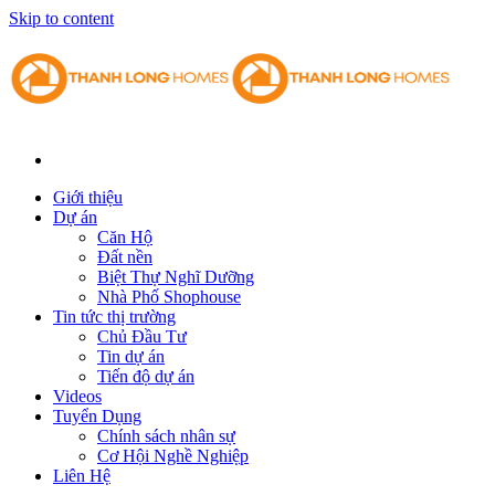
Skip to content
Giới thiệu
Dự án
Căn Hộ
Đất nền
Biệt Thự Nghĩ Dưỡng
Nhà Phố Shophouse
Tin tức thị trường
Chủ Đầu Tư
Tin dự án
Tiến độ dự án
Videos
Tuyển Dụng
Chính sách nhân sự
Cơ Hội Nghề Nghiệp
Liên Hệ