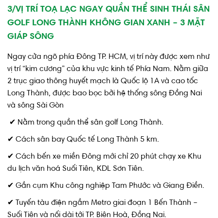
3/VỊ TRÍ TOẠ LẠC NGAY QUẦN THỂ SINH THÁI SÂN
GOLF LONG THÀNH KHÔNG GIAN XANH –
3 MẶT
GIÁP SÔNG
Ngay cửa ngõ phía Đông TP. HCM, vị trí này được xem như
vị trí “kim cương” của khu vực kinh tế Phía Nam. Nằm giữa
2 trục giao thông huyết mạch là Quốc lộ 1A và cao tốc
Long Thành, được bao bọc bởi hệ thống sông Đồng Nai
và sông Sài Gòn
✔ Nằm trong quần thể sân golf Long Thành.
✔ Cách sân bay Quốc tế Long Thành 5 km.
✔ Cách bến xe miền Đông mới chỉ 20 phút chạy xe Khu
du lịch văn hoá Suối Tiên, KDL Sơn Tiên.
✔ Gần cụm Khu công nghiệp Tam Phước và Giang Điền.
✔ Tuyến tàu điện ngầm Metro giai đoạn 1 Bến Thành –
Suối Tiên và nối dài tới TP. Biên Hoà, Đồng Nai.