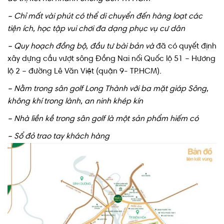
– Chỉ mất vài phút có thể di chuyển đến hàng loạt các
tiện ích, học tập vui chơi đa dạng phục vụ cư dân
– Quy hoạch đồng bộ, đầu tư bài bản và
đã có quyết định
xây dựng cầu vượt sông Đồng Nai nối Quốc lộ 51 – Hương
lộ 2 – đường Lê Văn Việt (quận 9- TP.HCM).
– Nằm trong sân golf Long Thành với ba mặt giáp Sông,
không khí trong lành, an ninh khép kín
– Nhà liền kề trong sân golf là một sản phẩm hiếm có
– Sổ đỏ trao tay khách hàng