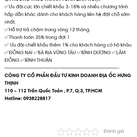
✅Ưu đãi cực lớn chiết khấu 3-18% và nhiều chương trình
hấp dẫn khác dành cho khách hàng liên hệ đặt chỗ sớm
nhất.
✅Hỗ trợ trả chậm trong vòng 12 tháng.
✅Thanh toán 35% trong đợt 1
✅ Ưu đãi chiết khấu thêm 1% cho khách hàng có hộ khâu
✅ĐỒNG NAI ✅BÀ RỊA VŨNG TÀU ✅BÌNH DƯƠNG ✅LÂM
ĐỒNG ✅BÌNH THUẬN
———————————————————————-
CÔNG TY CỔ PHẦN ĐẦU TƯ KINH DOANH ĐỊA ỐC HƯNG
THỊNH
110 – 112 Trần Quốc Toản , P.7, Q.3, TP.HCM
Hotline: 0938228817
Đánh giá