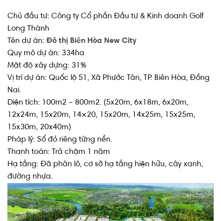
Chủ đầu tư: Công ty Cổ phần Đầu tư & Kinh doanh Golf
Long Thành
Tên dự án:
Đô thị Biên Hòa New City
Quy mô dự án: 334ha
Mật độ xây dựng: 31%
Vị trí dự án: Quốc lộ 51, Xã Phước Tân, TP. Biên Hòa, Đồng
Nai.
Diện tích: 100m2 – 800m2. (5x20m, 6x18m, 6x20m,
12x24m, 15x20m, 14×20, 15x20m, 14x25m, 15x25m,
15x30m, 20x40m)
Pháp lý: Sổ đỏ riêng từng nền.
Thanh toán: Trả chậm 1 năm
Hạ tầng: Đã phân lô, cơ sở hạ tầng hiện hữu, cây xanh,
đường nhựa.