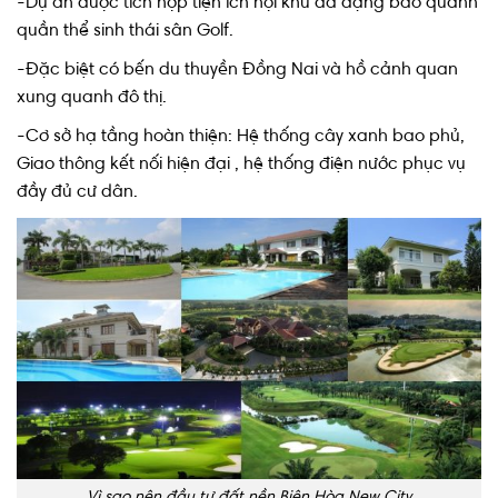
-Dự án được tích hợp tiện ích nội khu đa dạng bao quanh
quần thể sinh thái sân Golf.
-Đặc biệt có bến du thuyền Đồng Nai và hồ cảnh quan
xung quanh đô thị.
-Cơ sở hạ tầng hoàn thiện: Hệ thống cây xanh bao phủ,
Giao thông kết nối hiện đại , hệ thống điện nước phục vụ
đầy đủ cư dân.
Vì sao nên đầu tư đất nền Biên Hòa New City