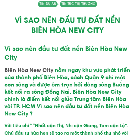
TIN DỰ ÁN
,
TIN TỨC THỊ TRƯỜNG
VÌ SAO NÊN ĐẦU TƯ ĐẤT NỀN
BIÊN HÒA NEW CITY
Vì sao nên đầ
u tư đất nền
Biên Hòa New
City
Biên Hòa New City
nằm ngay khu vực phát triển
của thành phố Biên Hòa, cách Quận 9 chỉ một
con sông và được ôm trọn bởi dòng sông Buông
kết nối ra sông Đồng Nai. Biên Hòa New City
chính là điểm kết nối giữa Trung tâm Biên Hòa
với TP. HCM Vì sao nên đầu tư đất nền Biên Hòa
New City ?
Với tiêu chí “
“Nhất cận Thị, Nhị cận Giang, Tam cận Lộ
”.
Chủ đầu tư hứa hẹn sẽ tạo ra một thành phố thu nhỏ với