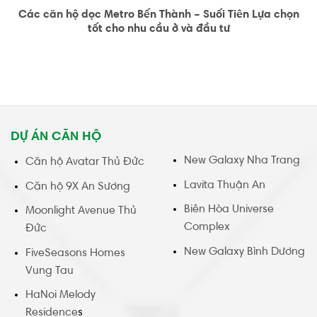
Các căn hộ dọc Metro Bến Thành – Suối Tiên Lựa chọn
tốt cho nhu cầu ở và đầu tư
DỰ ÁN CĂN HỘ
New Galaxy Nha Trang
Căn hộ Avatar Thủ Đức
Lavita Thuận An
Căn hộ 9X An Sương
Biên Hòa Universe
Moonlight Avenue Thủ
Complex
Đức
New Galaxy Bình Dương
FiveSeasons Homes
Vung Tau
HaNoi Melody
Residence
s