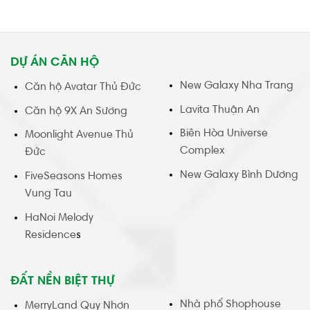
DỰ ÁN CĂN HỘ
New Galaxy Nha Trang
Căn hộ Avatar Thủ Đức
Lavita Thuận An
Căn hộ 9X An Sương
Biên Hòa Universe
Moonlight Avenue Thủ
Complex
Đức
New Galaxy Bình Dương
FiveSeasons Homes
Vung Tau
HaNoi Melody
Residence
s
ĐẤT NỀN BIỆT THỰ
Nhà phố Shophouse
MerryLand Quy Nhơn