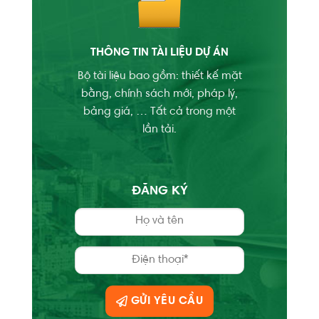
THÔNG TIN TÀI LIỆU DỰ ÁN
Bộ tài liệu bao gồm: thiết kế mặt
bằng, chính sách mới, pháp lý,
bảng giá, … Tất cả trong một
lần tải.
ĐĂNG KÝ
GỬI YÊU CẦU