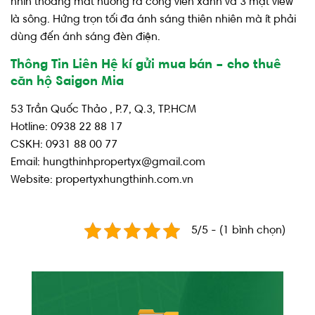
nhìn thoáng mát hướng ra công viên xanh và 3 mặt view
là sông. Hứng trọn tối đa ánh sáng thiên nhiên mà ít phải
dùng đến ánh sáng đèn điện.
Thông Tin Liên Hệ kí gửi mua bán – cho thuê
căn hộ Saigon Mia
53 Trần Quốc Thảo , P.7, Q.3, TP.HCM
Hotline: 0938 22 88 17
CSKH: 0931 88 00 77
Email: hungthinhpropertyx@gmail.com
Website: propertyxhungthinh.com.vn
5/5 - (1 bình chọn)