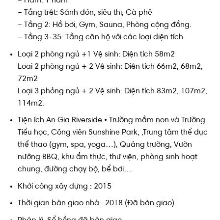
– Hầm: 1 hầm
– Tầng trệt: Sảnh đón, siêu thị, Cà phê
– Tầng 2: Hồ bơi, Gym, Sauna, Phòng cộng đồng.
– Tầng 3-35: Tầng căn hộ với các loại diện tích.
Loại 2 phòng ngủ +1 Vệ sinh: Diện tích 58m2
Loại 2 phòng ngủ + 2 Vệ sinh: Diện tích 66m2, 68m2,
72m2
Loại 3 phỏng ngủ + 2 Vệ sinh: Diện tích 83m2, 107m2,
114m2.
Tiện ích An Gia Riverside • Trường mầm non và Trường
Tiểu học, Công viên Sunshine Park, ,Trung tâm thể dục
thể thao (gym, spa, yoga…), Quảng trường, Vườn
nướng BBQ, khu ẩm thực, thư viện, phòng sinh hoạt
chung, đường chạy bộ, bể bơi…
Khởi công xây dựng : 2015
Thời gian bàn giao nhà: 2018 (Đã bàn giao)