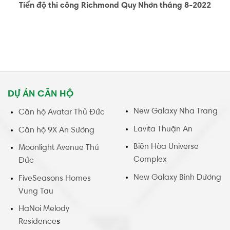
Tiến độ thi công Richmond Quy Nhơn tháng 8-2022
DỰ ÁN CĂN HỘ
New Galaxy Nha Trang
Căn hộ Avatar Thủ Đức
Lavita Thuận An
Căn hộ 9X An Sương
Biên Hòa Universe
Moonlight Avenue Thủ
Complex
Đức
New Galaxy Bình Dương
FiveSeasons Homes
Vung Tau
HaNoi Melody
Residence
s