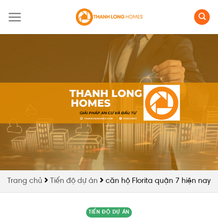
Skip
to
content
Trang chủ
Tiến độ dự án
căn hộ Florita quận 7 hiện nay
TIẾN ĐỘ DỰ ÁN