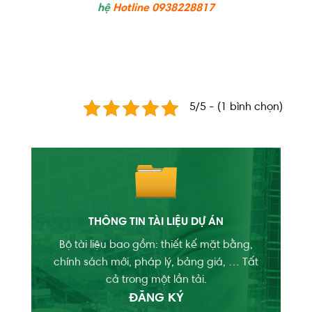
hệ
Hotline 0938228817
5/5 - (1 bình chọn)
THÔNG TIN TÀI LIỆU DỰ ÁN
Bộ tài liệu bao gồm: thiết kế mặt bằng,
chính sách mới, pháp lý, bảng giá, … Tất
cả trong một lần tải.
ĐĂNG KÝ