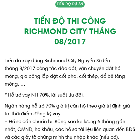
TIẾN ĐỘ DỰ ÁN
TIẾN ĐỘ THI CÔNG
RICHMOND CITY THÁNG
08/2017
Tiến độ xây dựng Richmond City Nguyến Xí đến
tháng 8/2017 công tác đào đất, vận chuyển đất hố
móng, gia công lắp đặt cốt pha, cốt thép, đổ bê tông
móng, …
* Hỗ trợ vay NH 70%, lãi suất ưu đãi.
Ngân hàng hỗ trợ 70% giá trị căn hộ theo giá trị định giá
tại thời điểm đăng ký vay.
– Hồ sơ cần chuẩn bị: Bảng sao kê lương 6 tháng gần
nhất, CMND, hộ khẩu, các hồ sơ tài liệu liên quan đến BĐS
và các giấy tờ chứng minh thu nhập khác (nếu có).