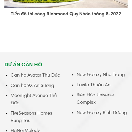
Tiến độ thi công Richmond Quy Nhơn tháng 8-2022
DỰ ÁN CĂN HỘ
New Galaxy Nha Trang
Căn hộ Avatar Thủ Đức
Lavita Thuận An
Căn hộ 9X An Sương
Biên Hòa Universe
Moonlight Avenue Thủ
Complex
Đức
New Galaxy Bình Dương
FiveSeasons Homes
Vung Tau
HaNoi Melody