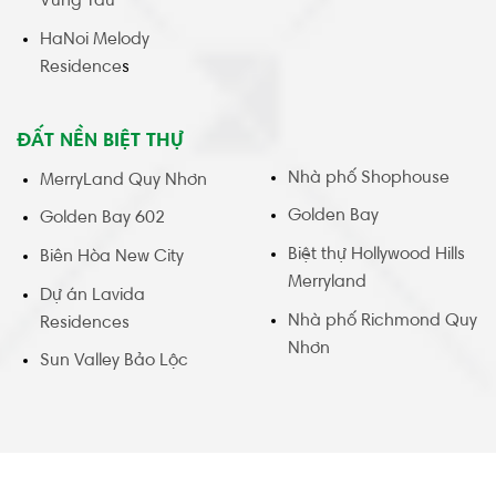
Vung Tau
HaNoi Melody
Residence
s
ĐẤT NỀN BIỆT THỰ
Nhà phố Shophouse
MerryLand Quy Nhơn
Golden Bay
Golden Bay 602
Biệt thự Hollywood Hills
Biên Hòa New City
Merryland
Dự án Lavida
Nhà phố Richmond Quy
Residences
Nhơn
Sun Valley Bảo Lộc