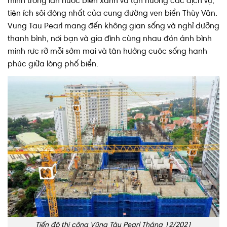
mình trong làn nước biển xanh và tận hưởng các dịch vụ,
tiện ích sôi động nhất của cung đường ven biển Thùy Vân.
Vung Tau Pearl mang đến không gian sống và nghỉ dưỡng
thanh bình, nơi bạn và gia đình cùng nhau đón ánh bình
minh rực rỡ mỗi sớm mai và tận hưởng cuộc sống hạnh
phúc giữa lòng phố biển.
Tiến độ thi công Vũng Tàu Pearl Tháng 12/2021