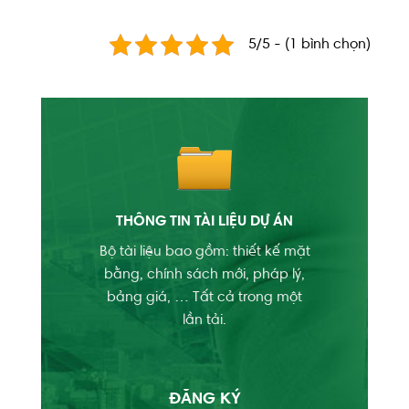
5/5 - (1 bình chọn)
THÔNG TIN TÀI LIỆU DỰ ÁN
Bộ tài liệu bao gồm: thiết kế mặt
bằng, chính sách mới, pháp lý,
bảng giá, … Tất cả trong một
lần tải.
ĐĂNG KÝ