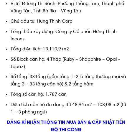
Vị trí: Đường Thi Sách, Phường Thắng Tam, Thành phố
Vũng Tàu, Tỉnh Bà Rịa – Vũng Tàu
Chủ đầu tư: Hưng Thịnh Corp
Tổng thầu xây dựng: Công ty Cổ phần Hưng Thịnh
Incons
Tổng diện tích: 13.110,9 m2
Số Block căn hộ: 4 Tháp (Ruby – Shapphire – Opal –
Topaz)
Số tầng: 33 tầng (gồm tầng 1-2 là tầng thương mại và
tầng 3 – 33 tầng căn hộ) & 2 tầng hầm
Tổng số căn hộ: 1.787 căn
Diện tích căn hộ đa dạng: từ 48,94 m2 – 108,08 m2 (từ
1 – 3 phòng ngủ)
ĐĂNG KÍ NHẬN THÔNG TIN MUA BÁN & CẬP NHẬT TIẾN
ĐỘ THI CÔNG