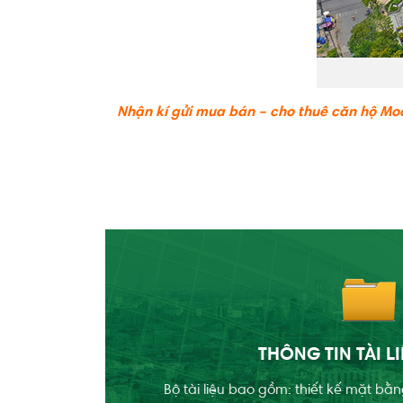
Nhận kí gửi mua bán – cho thuê căn hộ Moon
THÔNG TIN TÀI L
Bộ tài liệu bao gồm: thiết kế mặt bằn