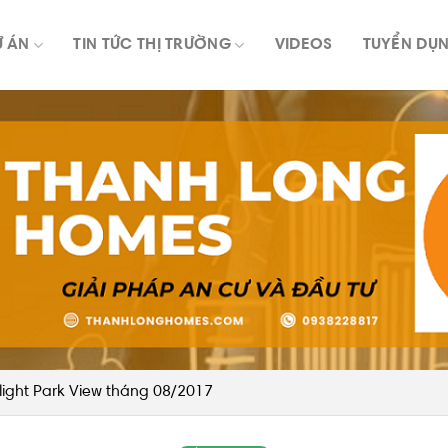
Ự ÁN
TIN TỨC THỊ TRƯỜNG
VIDEOS
TUYỂN DỤ
light Park View tháng 08/2017