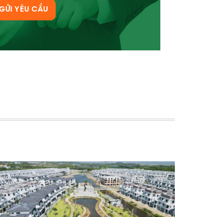
GỬI YÊU CẦU