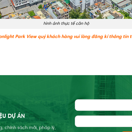
hình ảnh thực tế căn hộ
light Park View quý khách hàng vui lòng đăng kí thông tin t
IỆU DỰ ÁN
g, chính sách mới, pháp lý,