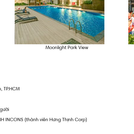
Moonlight Park View
ân, TP.HCM
người
H INCONS (thành viên Hưng Thịnh Corp)