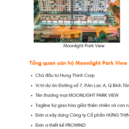
Moonlight Park View
Tổng quan căn hộ Moonlight Park View
Chủ đầu tư Hung Thinh Corp
Vị trí dự án Đường số 7, P.An Lạc A, Q.Bình T
Tên thương mại MOONLIGHT PARK VIEW
Tagline Sự giao hòa giữa thiên nhiên và con 
Đơn vị xây dựng Công ty Cổ phần HƯNG THỊN
Đơn vị thiết kế PROWIND