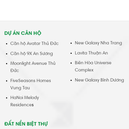
DỰ ÁN CĂN HỘ
New Galaxy Nha Trang
Căn hộ Avatar Thủ Đức
Lavita Thuận An
Căn hộ 9X An Sương
Biên Hòa Universe
Moonlight Avenue Thủ
Complex
Đức
New Galaxy Bình Dương
FiveSeasons Homes
Vung Tau
HaNoi Melody
Residence
s
ĐẤT NỀN BIỆT THỰ