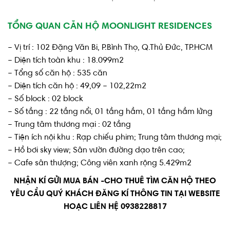
TỔNG QUAN CĂN HỘ MOONLIGHT RESIDENCES
– Vị trí : 102 Đặng Văn Bi, P.Bình Thọ, Q.Thủ Đức, TP.HCM
– Diện tích toàn khu : 18.099m2
– Tổng số căn hộ : 535 căn
– Diện tích căn hộ : 49,09 – 102,22m2
– Số block : 02 block
– Số tầng : 22 tầng nổi, 01 tầng hầm, 01 tầng hầm lửng
– Trung tâm thương mại : 02 tầng
– Tiện ích nội khu : Rạp chiếu phim; Trung tâm thương mại;
– Hồ bơi sky view; Sân vườn đường dạo trên cao;
– Cafe sân thượng; Công viên xanh rộng 5.429m2
NHẬN KÍ GỬI MUA BÁN -CHO THUÊ TÌM CĂN HỘ THEO
YÊU CẦU QUÝ KHÁCH ĐĂNG KÍ THÔNG TIN TẠI WEBSITE
HOẠC LIÊN HỆ 0938228817