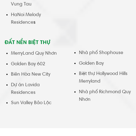
Vung Tau
HaNoi Melody
Residence
s
ĐẤT NỀN BIỆT THỰ
Nhà phố Shophouse
MerryLand Quy Nhơn
Golden Bay
Golden Bay 602
Biệt thự Hollywood Hills
Biên Hòa New City
Merryland
Dự án Lavida
Nhà phố Richmond Quy
Residences
Nhơn
Sun Valley Bảo Lộc