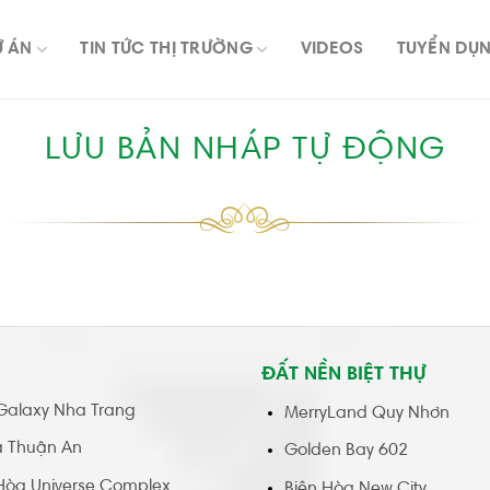
Ự ÁN
TIN TỨC THỊ TRƯỜNG
VIDEOS
TUYỂN DỤ
LƯU BẢN NHÁP TỰ ĐỘNG
ĐẤT NỀN BIỆT THỰ
Galaxy Nha Trang
MerryLand Quy Nhơn
a Thuận An
Golden Bay 602
Hòa Universe Complex
Biên Hòa New City