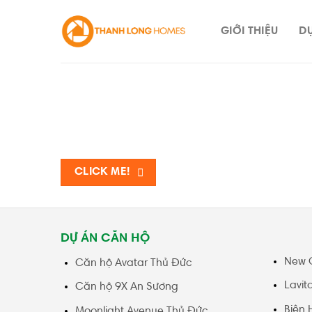
Skip
to
GIỚI THIỆU
D
content
CLICK ME!
DỰ ÁN CĂN HỘ
New 
Căn hộ Avatar Thủ Đức
Lavit
Căn hộ 9X An Sương
Biên 
Moonlight Avenue Thủ Đức