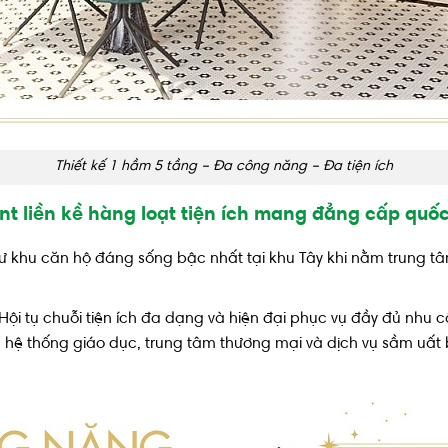
Thiết kế 1 hầm 5 tầng – Đa công năng – Đa tiện ích
nt liền kề hàng loạt tiện ích mang đẳng cấp quốc
ư khu căn hộ đáng sống bậc nhất tại khu Tây khi nằm trung tâ
 Hội tụ chuỗi tiện ích đa dạng và hiện đại phục vụ đầy đủ nhu 
o, hệ thống giáo dục, trung tâm thương mại và dịch vụ sầm u