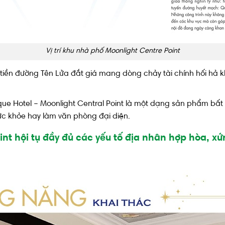
Vị trí khu nhà phố Moonlight Centre Point
t tiền đường Tên Lửa đắt giá mang dòng chảy tài chính hối hả 
utique Hotel – Moonlight Central Point là một dạng sản phẩm b
 sức khỏe hay làm văn phòng đại diện.
oint hội tụ đầy đủ các yếu tố địa nhân hợp hòa, 