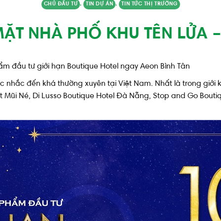
CHỦ ĐẦU TƯ
,
TIN DỰ ÁN
,
TIN TỨC THỊ TRƯỜNG
ẶT NHÀ PHỐ KHU TÊN LỬA 
ẩm đầu tư giới hạn Boutique Hotel ngay Aeon Bình Tân
ợc nhắc đến khá thường xuyên tại Việt Nam. Nhất là trong giớ
rt Mũi Né, Di Lusso Boutique Hotel Đà Nẵng, Stop and Go Bouti