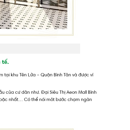
 tế.
m tại khu Tên Lửa – Quận Bình Tân và được ví
cầu của cư dân như. Đại Siêu Thị Aeon Mall Bình
ất bậc nhất… Có thể nói môt bước chạm ngàn