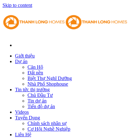
Skip to content
Giới thiệu
Dự án
Căn Hộ
Đất nền
Biệt Thự Nghĩ Dưỡng
Nhà Phố Shophouse
Tin tức thị trường
Chủ Đầu Tư
Tin dự án
Tiến độ dự án
Videos
Tuyển Dụng
Chính sách nhân sự
Cơ Hội Nghề Nghiệp
Liên Hệ