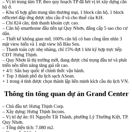
– Vị trí trung tâm TP, theo quy hoạch TP đã hết vị trí xây dựng căn
hộ ở.
– Khu tổ hợp gồm trung tâm thương mại, 1 block căn hộ, 1 block
officetel đáp ứng được nhu cầu ở và cho thuê của KH.
– Chỉ 824 căn, tính thanh khoản cực cao.
– Căn hộ smarthome đầu tiên tại Quy Nhơn, đẳng cấp 5 sao cho cư
dân.
– Thiết kế không gian mở, 100% căn hộ có ban công tầm nhìn 3
mặt view biển và 1 mặt view hồ Bàu Sen.
– Thanh toán cực nhẹ nhàng, chỉ 15% đợt 1 khi ký hợp trực tiếp
CĐT Hưng Thịnh.
– Quy Nhơn là thị trường mới, đang được chú trọng đầu tư và phát
triển nên tiềm năng tăng giá rất cao.
+ 4/1: Sân bay quốc tế chính thức vận hành.
+ Top 3 thành phố du lịch sạch ASean.
+ 1 trong 4 tỉnh được chọn thành lập liên minh kích cầu du lịch VN.
Thông tin tổng quan dự án Grand Center
– Chủ đầu tư: Hưng Thịnh Corp.
– Xây dựng: Hưng Thịnh Incons.
– Vị trí dự án: 01 Nguyễn Tất Thành, phường Lý Thường Kiệt, TP.
Quy Nhơn.
– Tổng diện tích: 7.080 m2.