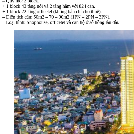
– Quy mô: 2 block.
+ 1 block 43 tầng nổi và 2 tầng hầm với 824 căn.
+ 1 block 22 tầng officetel (không bán chỉ cho thuê).
– Diện tích căn: 50m2 – 70 – 90m2 (1PN – 2PN – 3PN).
– Loại hình: Shophouse, officetel và căn hộ ở sổ hồng lâu dài.