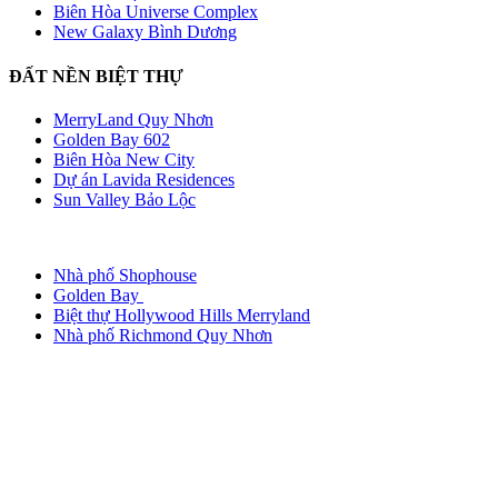
Biên Hòa Universe Complex
New Galaxy Bình Dương
ĐẤT NỀN BIỆT THỰ
MerryLand Quy Nhơn
Golden Bay 602
Biên Hòa New City
Dự án Lavida Residences
Sun Valley Bảo Lộc
Nhà phố Shophouse
Golden Bay
Biệt thự Hollywood Hills Merryland
Nhà phố Richmond Quy Nhơn