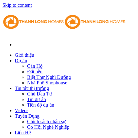
Skip to content
Giới thiệu
Dự án
Căn Hộ
Đất nền
Biệt Thự Nghĩ Dưỡng
Nhà Phố Shophouse
Tin tức thị trường
Chủ Đầu Tư
Tin dự án
Tiến độ dự án
Videos
Tuyển Dụng
Chính sách nhân sự
Cơ Hội Nghề Nghiệp
Liên Hệ