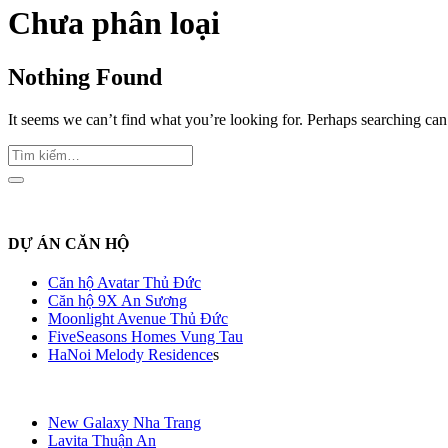
Chưa phân loại
Nothing Found
It seems we can’t find what you’re looking for. Perhaps searching can
DỰ ÁN CĂN HỘ
Căn hộ Avatar Thủ Đức
Căn hộ 9X An Sương
Moonlight Avenue Thủ Đức
FiveSeasons Homes Vung Tau
HaNoi Melody Residence
s
New Galaxy Nha Trang
Lavita Thuận An