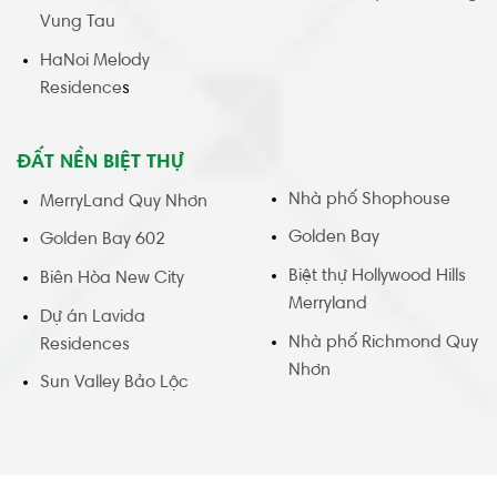
Vung Tau
HaNoi Melody
Residence
s
ĐẤT NỀN BIỆT THỰ
Nhà phố Shophouse
MerryLand Quy Nhơn
Golden Bay
Golden Bay 602
Biệt thự Hollywood Hills
Biên Hòa New City
Merryland
Dự án Lavida
Nhà phố Richmond Quy
Residences
Nhơn
Sun Valley Bảo Lộc