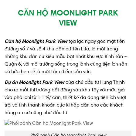
CĂN HỘ MOONLIGHT PARK
VIEW
Căn hộ Moonlight Park View
tọa lạc ngay góc mặt tiền
đường số 7 và số 4 khu dân cư Tên Lửa, là một trong
những khu dân cư kiểu mẫu bật nhất khu vực Bình Tân –
Quận 6, với môi trường sống trong lành cùng tiện ích sẵn
có hứa hẹn sẽ là một tâm điểm của vực.
Dự án Moonlight Park View
của chủ đầu tư Hưng Thịnh
cho ra mắt thị trường bất động sản khu Tây với mức giá
vừa phải chỉ từ 1,1 tỷ/ căn, thiết kế đa dạng tiện ích vượt
trội và tính thanh khoản cực kì hấp dẫn cho các khách
hàng an cư cũng như đầu tư.
Phối cảnh Căn hộ Moonlight Park View